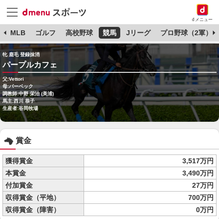
dメニュー
球
MLB
ゴルフ
高校野球
競馬
Jリーグ
プロ野球（2軍）
牝 鹿毛 登録抹消
パープルカフェ
父:Vettori
母:パーベック
調教師:中野 栄治 (美浦)
馬主:西川 恭子
生産者:谷岡牧場
賞金
獲得賞金
3,517万円
本賞金
3,490万円
付加賞金
27万円
収得賞金（平地）
700万円
収得賞金（障害）
0万円