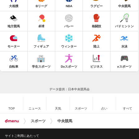
大相撲
Bリーグ
NBA
ラグビー
中央競馬
地方競馬
卓球
バレー
格闘技
バドミントン
モーター
フィギュア
ウィンター
陸上
水泳
自転車
学生スポーツ
Doスポーツ
ビジネス
eスポーツ
データ提供：日本中央競馬会
TOP
ニュース
天気
スポーツ
占い
すべて
スポーツ
中央競馬
サイトご利用にあたって