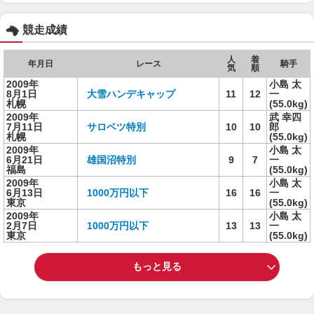
競走成績
人
着
年月日
レース
騎手
気
順
2009年
小島 太
8月1日
大雪ハンデキャップ
11
12
一
札幌
(55.0kg)
2009年
武 幸四
7月11日
サロベツ特別
10
10
郎
札幌
(55.0kg)
2009年
小島 太
6月21日
雄国沼特別
9
7
一
福島
(55.0kg)
2009年
小島 太
6月13日
1000万円以下
16
16
一
東京
(55.0kg)
2009年
小島 太
2月7日
1000万円以下
13
13
一
東京
(55.0kg)
もっと見る