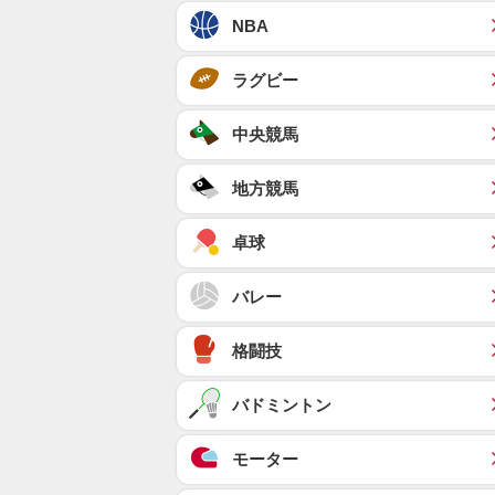
NBA
ラグビー
中央競馬
地方競馬
卓球
バレー
格闘技
バドミントン
モーター