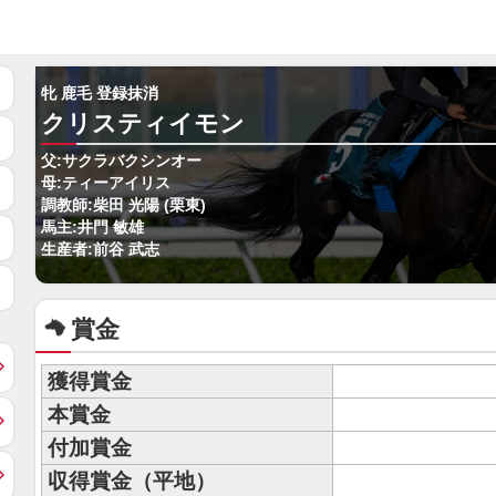
牝 鹿毛 登録抹消
クリスティイモン
父:サクラバクシンオー
母:ティーアイリス
調教師:柴田 光陽 (栗東)
馬主:井門 敏雄
生産者:前谷 武志
賞金
獲得賞金
本賞金
付加賞金
収得賞金（平地）