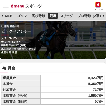
dメニュー
球
MLB
ゴルフ
高校野球
競馬
Jリーグ
プロ野球（2軍）
牡 栗毛 登録抹消
ビッグベアシチー
父:チーフベアハート
母:コウシュンヒメ
調教師:平井 雄二 (美浦)
馬主:株式会社 友駿ホースクラブ
生産者:旭 牧場
賞金
獲得賞金
5,423万円
本賞金
5,350万円
付加賞金
73万円
収得賞金（平地）
1,550万円
収得賞金（障害）
0万円