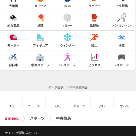
大相撲
Bリーグ
NBA
ラグビー
中央競馬
地方競馬
卓球
バレー
格闘技
バドミントン
モーター
フィギュア
ウィンター
陸上
水泳
自転車
学生スポーツ
Doスポーツ
ビジネス
eスポーツ
データ提供：日本中央競馬会
TOP
ニュース
天気
スポーツ
占い
すべて
スポーツ
中央競馬
サイトご利用にあたって