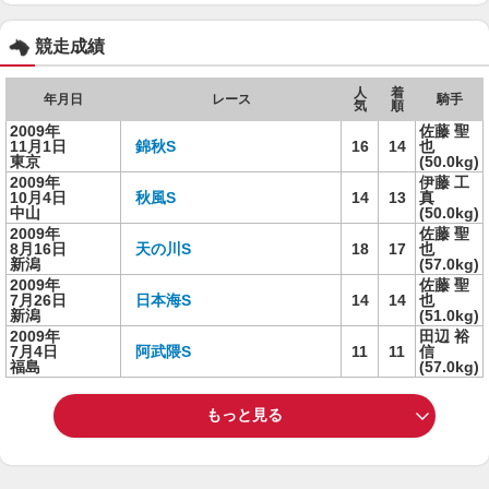
競走成績
人
着
年月日
レース
騎手
気
順
2009年
佐藤 聖
11月1日
錦秋S
16
14
也
東京
(50.0kg)
2009年
伊藤 工
10月4日
秋風S
14
13
真
中山
(50.0kg)
2009年
佐藤 聖
8月16日
天の川S
18
17
也
新潟
(57.0kg)
2009年
佐藤 聖
7月26日
日本海S
14
14
也
新潟
(51.0kg)
2009年
田辺 裕
7月4日
阿武隈S
11
11
信
福島
(57.0kg)
もっと見る