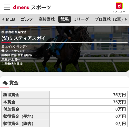
dメニュー
球
MLB
ゴルフ
高校野球
競馬
Jリーグ
プロ野球（2軍）
牡 黒鹿毛 登録抹消
(父)ミスティアスガイ
父:エイシンサンディ
母:クリアサウンド
調教師:佐藤 全弘 (美浦)
馬主:井上 修一
生産者:大矢牧場
賞金
獲得賞金
75万円
本賞金
75万円
付加賞金
0万円
収得賞金（平地）
0万円
収得賞金（障害）
0万円