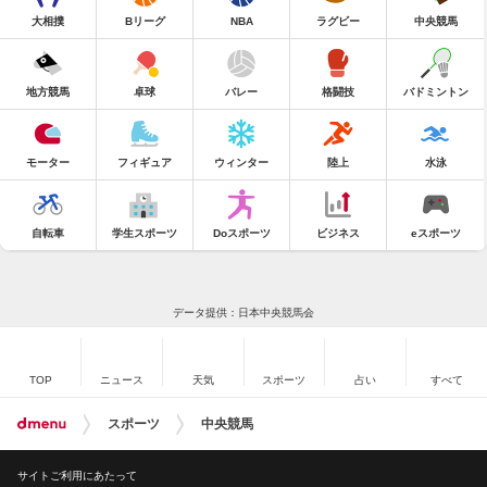
大相撲
Bリーグ
NBA
ラグビー
中央競馬
地方競馬
卓球
バレー
格闘技
バドミントン
モーター
フィギュア
ウィンター
陸上
水泳
自転車
学生スポーツ
Doスポーツ
ビジネス
eスポーツ
データ提供：日本中央競馬会
TOP
ニュース
天気
スポーツ
占い
すべて
スポーツ
中央競馬
サイトご利用にあたって