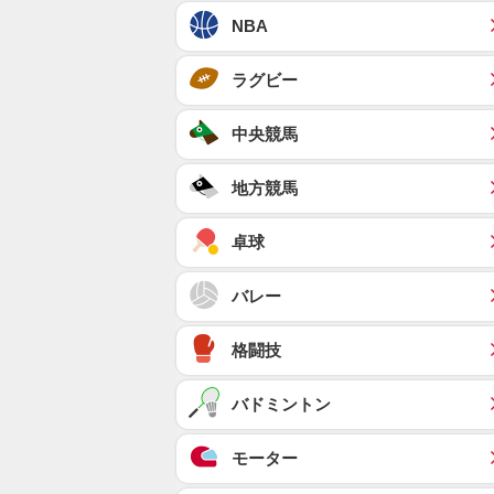
NBA
ラグビー
中央競馬
地方競馬
卓球
バレー
格闘技
バドミントン
モーター