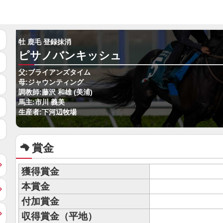
牡 鹿毛 登録抹消
ピサノバンキッシュ
父:ブライアンズタイム
母:ジャウンティング
調教師:藤沢 和雄 (美浦)
馬主:市川 義美
生産者:下河辺牧場
賞金
獲得賞金
本賞金
付加賞金
収得賞金（平地）