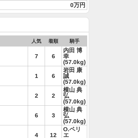
0万円
人気
着順
騎手
内田 博
7
6
幸
(57.0kg)
岩田 康
1
6
誠
(57.0kg)
横山 典
2
2
弘
(57.0kg)
横山 典
6
3
弘
(57.0kg)
O.ペリ
4
12
エ