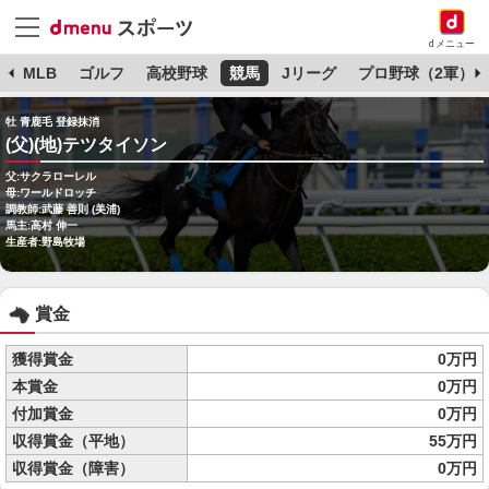
dメニュー
球
MLB
ゴルフ
高校野球
競馬
Jリーグ
プロ野球（2軍）
牡 青鹿毛 登録抹消
(父)(地)テツタイソン
父:サクラローレル
母:ワールドロッチ
調教師:武藤 善則 (美浦)
馬主:高村 伸一
生産者:野島牧場
賞金
獲得賞金
0万円
本賞金
0万円
付加賞金
0万円
収得賞金（平地）
55万円
収得賞金（障害）
0万円