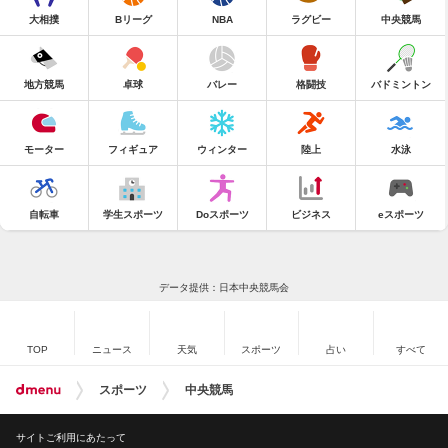
大相撲
Bリーグ
NBA
ラグビー
中央競馬
地方競馬
卓球
バレー
格闘技
バドミントン
モーター
フィギュア
ウィンター
陸上
水泳
自転車
学生スポーツ
Doスポーツ
ビジネス
eスポーツ
データ提供：日本中央競馬会
TOP
ニュース
天気
スポーツ
占い
すべて
スポーツ
中央競馬
サイトご利用にあたって