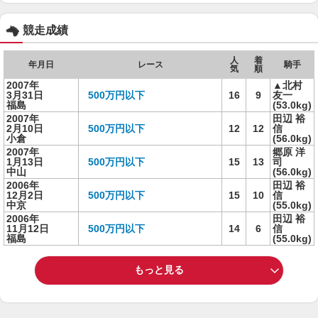
競走成績
人
着
年月日
レース
騎手
気
順
2007年
▲北村
3月31日
500万円以下
16
9
友一
福島
(53.0kg)
2007年
田辺 裕
2月10日
500万円以下
12
12
信
小倉
(56.0kg)
2007年
郷原 洋
1月13日
500万円以下
15
13
司
中山
(56.0kg)
2006年
田辺 裕
12月2日
500万円以下
15
10
信
中京
(55.0kg)
2006年
田辺 裕
11月12日
500万円以下
14
6
信
福島
(55.0kg)
もっと見る