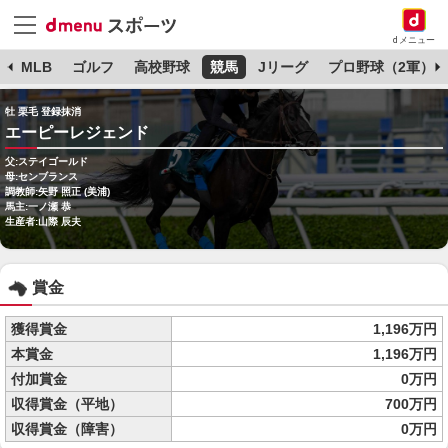
dメニュー
球
MLB
ゴルフ
高校野球
競馬
Jリーグ
プロ野球（2軍）
牡 栗毛 登録抹消
エーピーレジェンド
父:ステイゴールド
母:センブランス
調教師:矢野 照正 (美浦)
馬主:一ノ瀬 恭
生産者:山際 辰夫
賞金
獲得賞金
1,196万円
本賞金
1,196万円
付加賞金
0万円
収得賞金（平地）
700万円
収得賞金（障害）
0万円