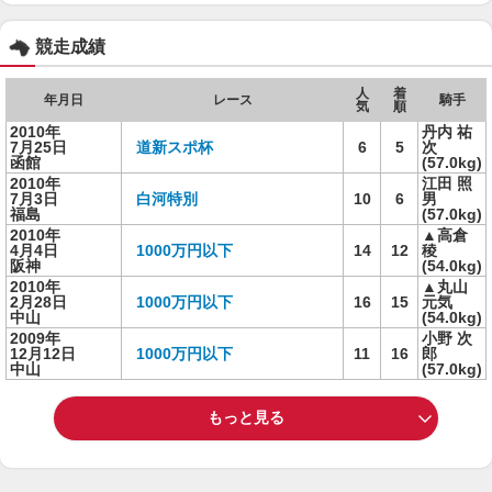
競走成績
人
着
年月日
レース
騎手
気
順
2010年
丹内 祐
7月25日
道新スポ杯
6
5
次
函館
(57.0kg)
2010年
江田 照
7月3日
白河特別
10
6
男
福島
(57.0kg)
2010年
▲高倉
4月4日
1000万円以下
14
12
稜
阪神
(54.0kg)
2010年
▲丸山
2月28日
1000万円以下
16
15
元気
中山
(54.0kg)
2009年
小野 次
12月12日
1000万円以下
11
16
郎
中山
(57.0kg)
もっと見る