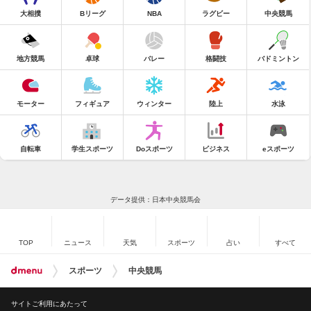
大相撲
Bリーグ
NBA
ラグビー
中央競馬
地方競馬
卓球
バレー
格闘技
バドミントン
モーター
フィギュア
ウィンター
陸上
水泳
自転車
学生スポーツ
Doスポーツ
ビジネス
eスポーツ
データ提供：日本中央競馬会
TOP
ニュース
天気
スポーツ
占い
すべて
スポーツ
中央競馬
サイトご利用にあたって