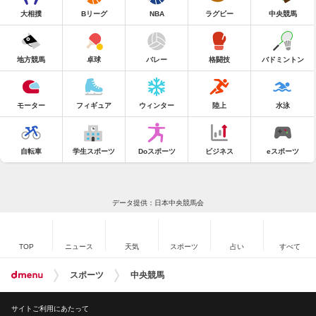
大相撲
Bリーグ
NBA
ラグビー
中央競馬
地方競馬
卓球
バレー
格闘技
バドミントン
モーター
フィギュア
ウィンター
陸上
水泳
自転車
学生スポーツ
Doスポーツ
ビジネス
eスポーツ
データ提供：日本中央競馬会
TOP
ニュース
天気
スポーツ
占い
すべて
スポーツ
中央競馬
サイトご利用にあたって