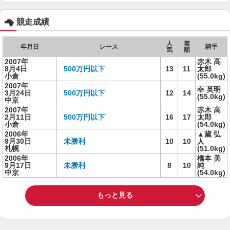
競走成績
人
着
年月日
レース
騎手
気
順
2007年
赤木 高
8月4日
500万円以下
13
11
太郎
小倉
(55.0kg)
2007年
幸 英明
3月24日
500万円以下
12
14
(55.0kg)
中京
2007年
赤木 高
2月11日
500万円以下
16
17
太郎
小倉
(54.0kg)
2006年
▲黛 弘
9月30日
未勝利
10
10
人
札幌
(51.0kg)
2006年
橋本 美
9月17日
未勝利
8
10
純
中京
(54.0kg)
もっと見る