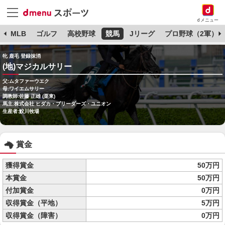
dメニュー
球
MLB
ゴルフ
高校野球
競馬
Jリーグ
プロ野球（2軍）
牝 鹿毛 登録抹消
(地)マジカルサリー
父:ムタファーウエク
母:ワイエムサリー
調教師:佐藤 正雄 (栗東)
馬主:株式会社 ヒダカ・ブリーダーズ・ユニオン
生産者:鮫川牧場
賞金
獲得賞金
50万円
本賞金
50万円
付加賞金
0万円
収得賞金（平地）
5万円
収得賞金（障害）
0万円