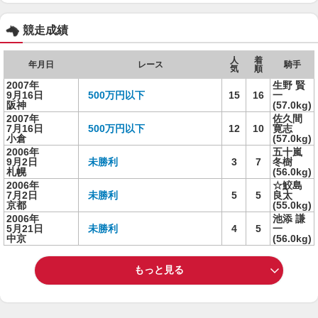
競走成績
人
着
年月日
レース
騎手
気
順
2007年
生野 賢
9月16日
500万円以下
15
16
一
阪神
(57.0kg)
2007年
佐久間
7月16日
500万円以下
12
10
寛志
小倉
(57.0kg)
2006年
五十嵐
9月2日
未勝利
3
7
冬樹
札幌
(56.0kg)
2006年
☆鮫島
7月2日
未勝利
5
5
良太
京都
(55.0kg)
2006年
池添 謙
5月21日
未勝利
4
5
一
中京
(56.0kg)
もっと見る