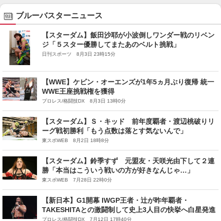
ブルーバスターニュース
【スターダム】飯田沙耶が小波倒しワンダー戦のリベン
ジ「５スター優勝してまたあのベルト挑戦」
日刊スポーツ 8月3日 23時15分
【WWE】ケビン・オーエンズが1年5ヵ月ぶり復帰 統一
WWE王座挑戦権を獲得
プロレス/格闘技DX 8月3日 13時0分
【スターダム】Ｓ・キッド 前年度覇者・渡辺桃破りリ
ーグ戦初勝利「もう点数は落とす気ないんで」
東スポWEB 8月2日 18時8分
【スターダム】鈴季すず 元盟友・天咲光由下して２連
勝「本当はこういう戦いの方が好きなんじゃ…」
東スポWEB 7月28日 22時0分
【新日本】G1開幕 IWGP王者・辻が昨年覇者・
TAKESHITAとの激闘制して史上3人目の快挙へ白星発進
プロレス/格闘技DX 7月12日 17時40分