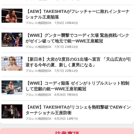
【AEW】TAKESHITAがフレッチャーに敗れインターナ
ショナル王座陥落
プロレス/格闘技DX 7月9日 15時40分
【WWE】グンター襲撃でコーディ欠場 緊急挑戦パンク
がゼイン破って地元で統一WWE王座戴冠
プロレス/格闘技DX 7月7日 23時13分
【新日本】大岩が2度目のG1出場へ宣言 「天山広吉が引
退する今年の夏、新しく夏男になる」
プロレス/格闘技DX 7月7日 22時13分
【WWE】コーディ陥落 ゼインがトリプルスレット戦制
して悲願の統一WWE王座初戴冠
プロレス/格闘技DX 6月28日 7時58分
【AEW】TAKESHITAがリコシェを熱戦撃破でAEWイン
ターナショナル王座防衛
プロレス/格闘技DX 6月25日 14時7分