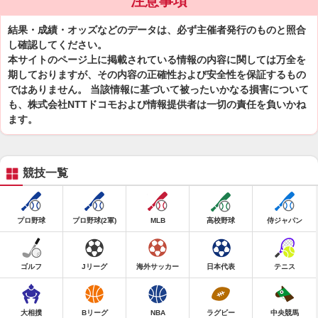
注意事項
結果・成績・オッズなどのデータは、必ず主催者発行のものと照合
し確認してください。
本サイトのページ上に掲載されている情報の内容に関しては万全を
期しておりますが、その内容の正確性および安全性を保証するもの
ではありません。 当該情報に基づいて被ったいかなる損害について
も、株式会社NTTドコモおよび情報提供者は一切の責任を負いかね
ます。
競技一覧
プロ野球
プロ野球(2軍)
MLB
高校野球
侍ジャパン
ゴルフ
Jリーグ
海外サッカー
日本代表
テニス
大相撲
Bリーグ
NBA
ラグビー
中央競馬