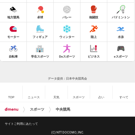
地方競馬
卓球
バレー
格闘技
バドミントン
モーター
フィギュア
ウィンター
陸上
水泳
自転車
学生スポーツ
Doスポーツ
ビジネス
eスポーツ
データ提供：日本中央競馬会
TOP
ニュース
天気
スポーツ
占い
すべて
スポーツ
中央競馬
サイトご利用にあたって
(C) NTT DOCOMO, INC.