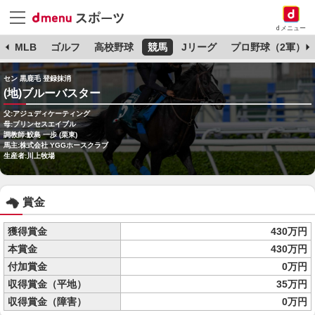
dメニュー
球
MLB
ゴルフ
高校野球
競馬
Jリーグ
プロ野球（2軍）
セン 黒鹿毛 登録抹消
(地)ブルーバスター
父:アジュディケーティング
母:プリンセスエイブル
調教師:鮫島 一歩 (栗東)
馬主:株式会社 YGGホースクラブ
生産者:川上牧場
賞金
獲得賞金
430万円
本賞金
430万円
付加賞金
0万円
収得賞金（平地）
35万円
収得賞金（障害）
0万円