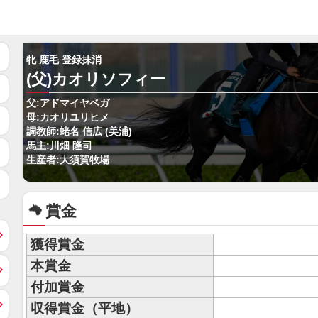
牝 鹿毛 登録抹消
(父)カオリソフィー
父:アドマイヤベガ
母:カオリユリヒメ
調教師:蛯名 信広 (美浦)
馬主:川畑 隆司
生産者:大須賀牧場
賞金
獲得賞金
本賞金
付加賞金
収得賞金（平地）