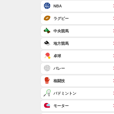
NBA
ラグビー
中央競馬
地方競馬
卓球
バレー
格闘技
バドミントン
モーター