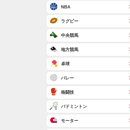
NBA
ラグビー
中央競馬
地方競馬
卓球
バレー
格闘技
バドミントン
モーター