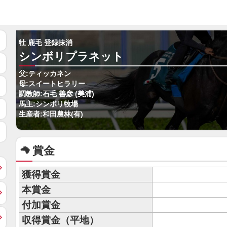
牡 鹿毛 登録抹消
シンボリプラネット
父:ティッカネン
母:スイートヒラリー
調教師:石毛 善彦 (美浦)
馬主:シンボリ牧場
生産者:和田農林(有)
賞金
獲得賞金
本賞金
付加賞金
収得賞金（平地）