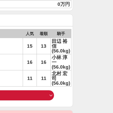
0万円
人気
着順
騎手
田辺 裕
15
13
信
(56.0kg)
小林 淳
16
16
一
(56.0kg)
北村 宏
11
11
司
(56.0kg)