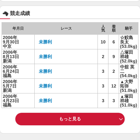
競走成績
人
着
年月日
レース
騎手
気
順
2006年
☆鮫島
9月30日
未勝利
10
6
良太
中京
(53.0kg)
2006年
△塚田
8月13日
未勝利
2
9
祥雄
新潟
(52.0kg)
2006年
中舘 英
6月24日
未勝利
3
2
二
福島
(54.0kg)
2006年
▲大野
5月7日
未勝利
3
12
拓弥
新潟
(51.0kg)
2006年
▲塚田
4月23日
未勝利
3
3
祥雄
福島
(51.0kg)
もっと見る