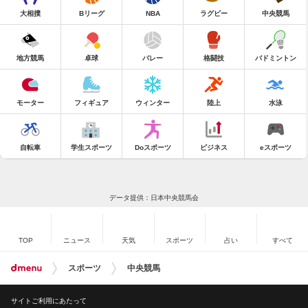
大相撲
Bリーグ
NBA
ラグビー
中央競馬
地方競馬
卓球
バレー
格闘技
バドミントン
モーター
フィギュア
ウィンター
陸上
水泳
自転車
学生スポーツ
Doスポーツ
ビジネス
eスポーツ
データ提供：日本中央競馬会
TOP
ニュース
天気
スポーツ
占い
すべて
スポーツ
中央競馬
サイトご利用にあたって