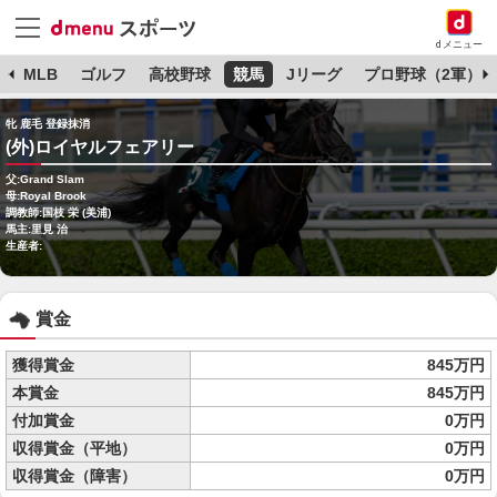
dメニュー
球
MLB
ゴルフ
高校野球
競馬
Jリーグ
プロ野球（2軍）
牝 鹿毛 登録抹消
(外)ロイヤルフェアリー
父:Grand Slam
母:Royal Brook
調教師:国枝 栄 (美浦)
馬主:里見 治
生産者:
賞金
獲得賞金
845万円
本賞金
845万円
付加賞金
0万円
収得賞金（平地）
0万円
収得賞金（障害）
0万円