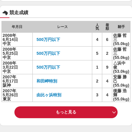
競走成績
人
着
年月日
レース
騎手
気
順
2008年
佐藤 哲
6月14日
500万円以下
4
6
三
中京
(55.0kg)
2008年
佐藤 哲
5月25日
500万円以下
5
2
三
中京
(55.0kg)
2008年
△浜中
3月22日
500万円以下
1
9
俊
中京
(53.0kg)
2007年
安藤 勝
6月17日
和田岬特別
2
4
己
阪神
(55.0kg)
2007年
後藤 浩
5月26日
由比ヶ浜特別
3
4
輝
東京
(55.0kg)
もっと見る