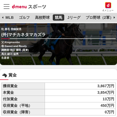
dメニュー
球
MLB
ゴルフ
高校野球
競馬
Jリーグ
プロ野球（2軍）
牝 栗毛 登録抹消
(外)マチカネタマカズラ
父:Kingmambo
母:Sweet and Ready
調教師:池江 泰郎 (栗東)
馬主:細川 益男
生産者:
賞金
獲得賞金
3,867万円
本賞金
3,854万円
付加賞金
13万円
収得賞金（平地）
450万円
収得賞金（障害）
0万円