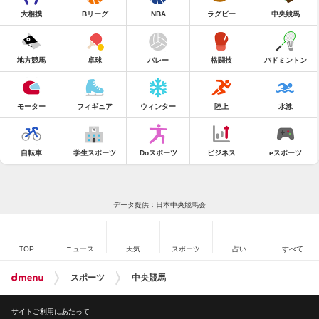
大相撲
Bリーグ
NBA
ラグビー
中央競馬
地方競馬
卓球
バレー
格闘技
バドミントン
モーター
フィギュア
ウィンター
陸上
水泳
自転車
学生スポーツ
Doスポーツ
ビジネス
eスポーツ
データ提供：日本中央競馬会
TOP
ニュース
天気
スポーツ
占い
すべて
スポーツ
中央競馬
サイトご利用にあたって