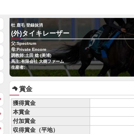
牡 鹿毛 登録抹消
(外)タイキレーザー
父:Spectrum
母:Private Encore
調教師:土田 稔 (美浦)
馬主:有限会社 大樹ファーム
生産者:
賞金
獲得賞金
本賞金
付加賞金
収得賞金（平地）