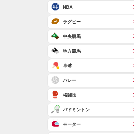
NBA
ラグビー
中央競馬
地方競馬
卓球
バレー
格闘技
バドミントン
モーター