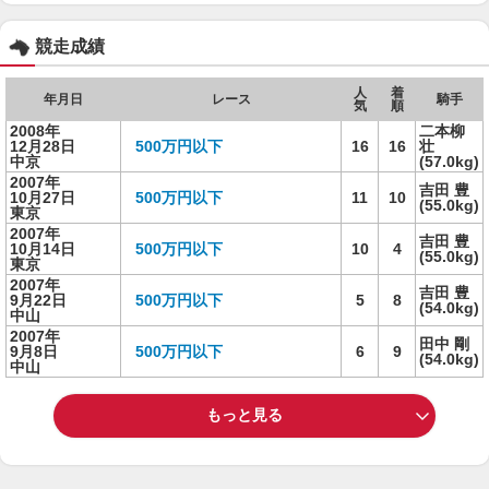
競走成績
人
着
年月日
レース
騎手
気
順
2008年
二本柳
12月28日
500万円以下
16
16
壮
中京
(57.0kg)
2007年
吉田 豊
10月27日
500万円以下
11
10
(55.0kg)
東京
2007年
吉田 豊
10月14日
500万円以下
10
4
(55.0kg)
東京
2007年
吉田 豊
9月22日
500万円以下
5
8
(54.0kg)
中山
2007年
田中 剛
9月8日
500万円以下
6
9
(54.0kg)
中山
もっと見る