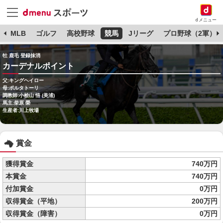
dメニュー
球
MLB
ゴルフ
高校野球
競馬
Jリーグ
プロ野球（2軍）
牡 鹿毛 登録抹消
カーデナルポイント
父:キングヘイロー
母:ポルタトーリ
調教師:小桧山 悟 (美浦)
馬主:柴原 榮
生産者:川上牧場
賞金
獲得賞金
740万円
本賞金
740万円
付加賞金
0万円
収得賞金（平地）
200万円
収得賞金（障害）
0万円