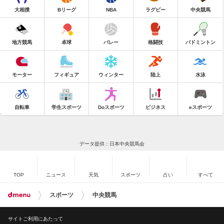
大相撲
Bリーグ
NBA
ラグビー
中央競馬
地方競馬
卓球
バレー
格闘技
バドミントン
モーター
フィギュア
ウィンター
陸上
水泳
自転車
学生スポーツ
Doスポーツ
ビジネス
eスポーツ
データ提供：日本中央競馬会
TOP
ニュース
天気
スポーツ
占い
すべて
スポーツ
中央競馬
サイトご利用にあたって