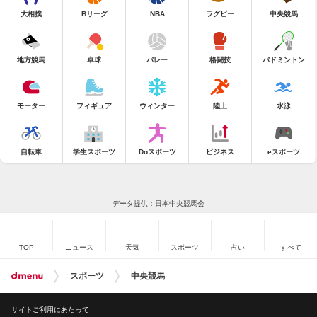
大相撲
Bリーグ
NBA
ラグビー
中央競馬
地方競馬
卓球
バレー
格闘技
バドミントン
モーター
フィギュア
ウィンター
陸上
水泳
自転車
学生スポーツ
Doスポーツ
ビジネス
eスポーツ
データ提供：日本中央競馬会
TOP
ニュース
天気
スポーツ
占い
すべて
スポーツ
中央競馬
サイトご利用にあたって