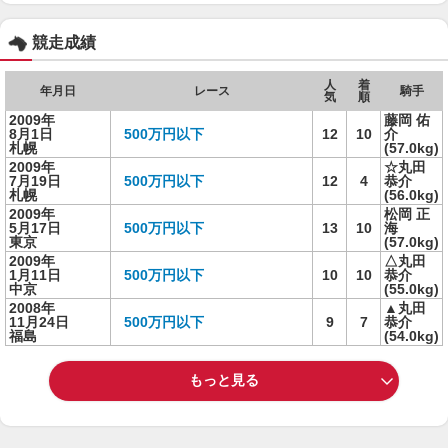
競走成績
人
着
年月日
レース
騎手
気
順
2009年
藤岡 佑
8月1日
500万円以下
12
10
介
札幌
(57.0kg)
2009年
☆丸田
7月19日
500万円以下
12
4
恭介
札幌
(56.0kg)
2009年
松岡 正
5月17日
500万円以下
13
10
海
東京
(57.0kg)
2009年
△丸田
1月11日
500万円以下
10
10
恭介
中京
(55.0kg)
2008年
▲丸田
11月24日
500万円以下
9
7
恭介
福島
(54.0kg)
もっと見る