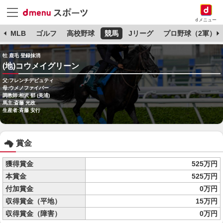
dメニュー
球
MLB
ゴルフ
高校野球
競馬
Jリーグ
プロ野球（2軍）
牡 鹿毛 登録抹消
(地)コウメイグリーン
父:フレンチデピュティ
母:ウメノファイバー
調教師:相沢 郁 (美浦)
馬主:斎藤 光政
生産者:斉藤 安行
賞金
獲得賞金
525万円
本賞金
525万円
付加賞金
0万円
収得賞金（平地）
15万円
収得賞金（障害）
0万円