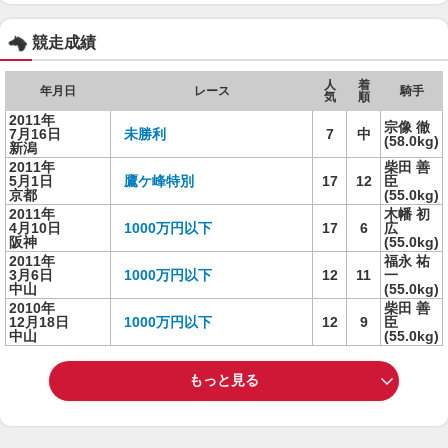
競走成績
人
着
年月日
レース
騎手
気
順
2011年
宗像 徹
7月16日
未勝利
7
中
(58.0kg)
新潟
2011年
柴田 善
5月1日
鷹ケ峰特別
17
12
臣
京都
(55.0kg)
2011年
木幡 初
4月10日
1000万円以下
17
6
広
阪神
(55.0kg)
2011年
福永 祐
3月6日
1000万円以下
12
11
一
中山
(55.0kg)
2010年
柴田 善
12月18日
1000万円以下
12
9
臣
中山
(55.0kg)
もっと見る