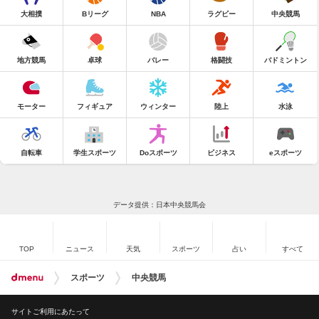
大相撲
Bリーグ
NBA
ラグビー
中央競馬
地方競馬
卓球
バレー
格闘技
バドミントン
モーター
フィギュア
ウィンター
陸上
水泳
自転車
学生スポーツ
Doスポーツ
ビジネス
eスポーツ
データ提供：日本中央競馬会
TOP
ニュース
天気
スポーツ
占い
すべて
スポーツ
中央競馬
サイトご利用にあたって