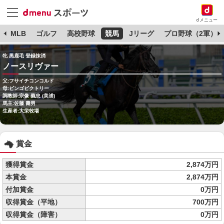
dメニュー
球
MLB
ゴルフ
高校野球
競馬
Jリーグ
プロ野球（2軍）
牝 黒鹿毛 登録抹消
ノースリヴァー
父:フサイチコンコルド
母:ビンゴビクトリー
調教師:宗像 義忠 (美浦)
馬主:佐藤 壽男
生産者:大栄牧場
賞金
獲得賞金
2,874万円
本賞金
2,874万円
付加賞金
0万円
収得賞金（平地）
700万円
収得賞金（障害）
0万円