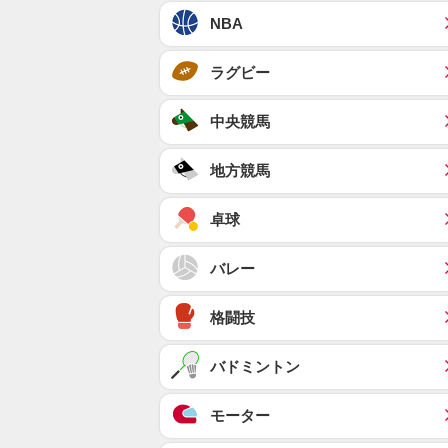
NBA
ラグビー
中央競馬
地方競馬
卓球
バレー
格闘技
バドミントン
モーター