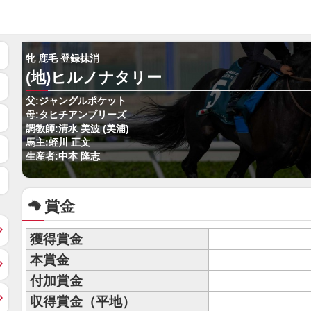
牝 鹿毛 登録抹消
(地)ヒルノナタリー
父:ジャングルポケット
母:タヒチアンブリーズ
調教師:清水 美波 (美浦)
馬主:蛭川 正文
生産者:中本 隆志
賞金
獲得賞金
本賞金
付加賞金
収得賞金（平地）