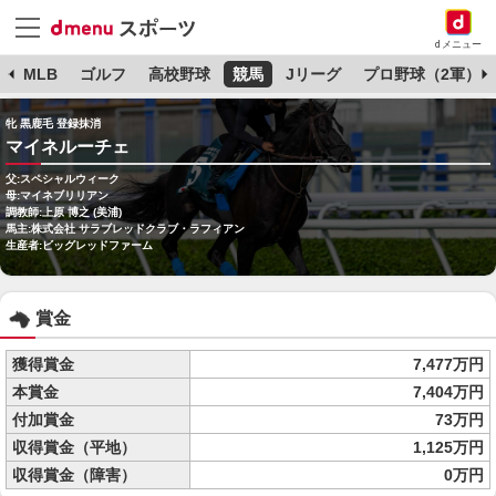
dメニュー
球
MLB
ゴルフ
高校野球
競馬
Jリーグ
プロ野球（2軍）
牝 黒鹿毛 登録抹消
マイネルーチェ
父:スペシャルウィーク
母:マイネブリリアン
調教師:上原 博之 (美浦)
馬主:株式会社 サラブレッドクラブ・ラフィアン
生産者:ビッグレッドファーム
賞金
獲得賞金
7,477万円
本賞金
7,404万円
付加賞金
73万円
収得賞金（平地）
1,125万円
収得賞金（障害）
0万円