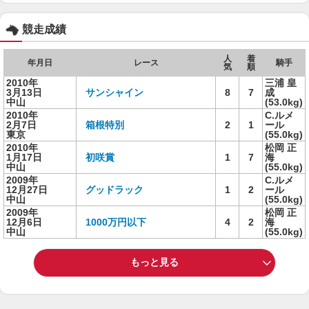
競走成績
人
着
年月日
レース
騎手
気
順
2010年
三浦 皇
3月13日
サンシャイン
8
7
成
中山
(53.0kg)
2010年
C.ルメ
2月7日
箱根特別
2
1
ール
東京
(55.0kg)
2010年
松岡 正
1月17日
初咲賞
1
7
海
中山
(55.0kg)
2009年
C.ルメ
12月27日
グッドラック
1
2
ール
中山
(55.0kg)
2009年
松岡 正
12月6日
1000万円以下
4
2
海
中山
(55.0kg)
もっと見る