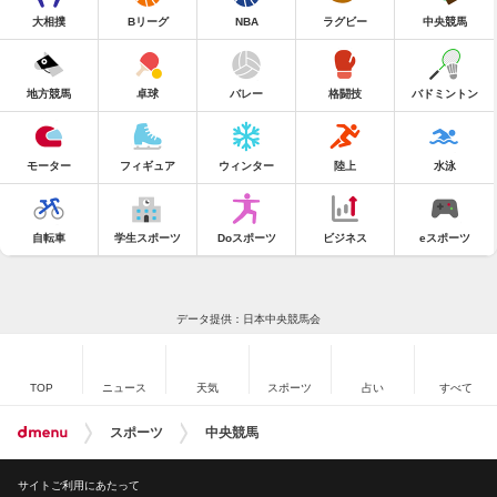
大相撲
Bリーグ
NBA
ラグビー
中央競馬
地方競馬
卓球
バレー
格闘技
バドミントン
モーター
フィギュア
ウィンター
陸上
水泳
自転車
学生スポーツ
Doスポーツ
ビジネス
eスポーツ
データ提供：日本中央競馬会
TOP
ニュース
天気
スポーツ
占い
すべて
スポーツ
中央競馬
サイトご利用にあたって