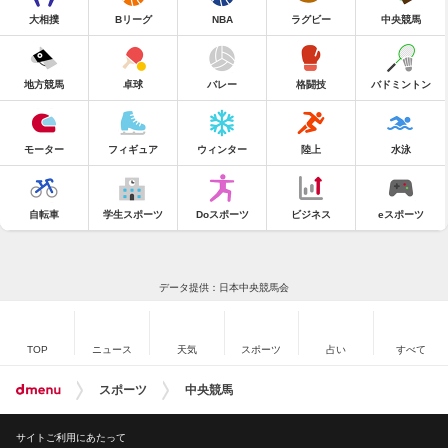
大相撲
Bリーグ
NBA
ラグビー
中央競馬
地方競馬
卓球
バレー
格闘技
バドミントン
モーター
フィギュア
ウィンター
陸上
水泳
自転車
学生スポーツ
Doスポーツ
ビジネス
eスポーツ
データ提供：日本中央競馬会
TOP
ニュース
天気
スポーツ
占い
すべて
スポーツ
中央競馬
サイトご利用にあたって