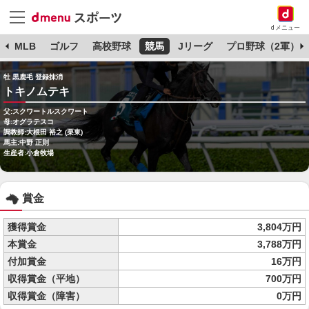
dメニュー
球
MLB
ゴルフ
高校野球
競馬
Jリーグ
プロ野球（2軍）
牡 黒鹿毛 登録抹消
トキノムテキ
父:スクワートルスクワート
母:オグラテスコ
調教師:大根田 裕之 (栗東)
馬主:中野 正則
生産者:小倉牧場
賞金
獲得賞金
3,804万円
本賞金
3,788万円
付加賞金
16万円
収得賞金（平地）
700万円
収得賞金（障害）
0万円