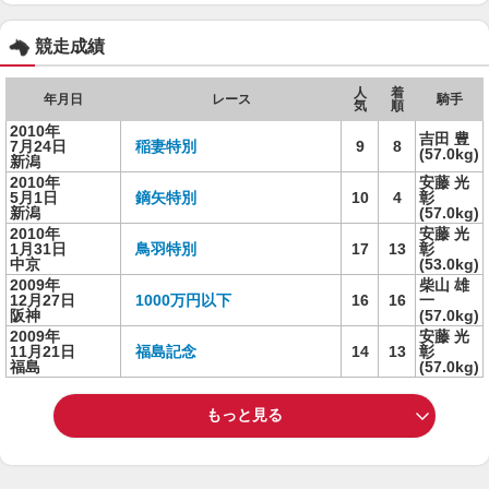
競走成績
人
着
年月日
レース
騎手
気
順
2010年
吉田 豊
7月24日
稲妻特別
9
8
(57.0kg)
新潟
2010年
安藤 光
5月1日
鏑矢特別
10
4
彰
新潟
(57.0kg)
2010年
安藤 光
1月31日
鳥羽特別
17
13
彰
中京
(53.0kg)
2009年
柴山 雄
12月27日
1000万円以下
16
16
一
阪神
(57.0kg)
2009年
安藤 光
11月21日
福島記念
14
13
彰
福島
(57.0kg)
もっと見る