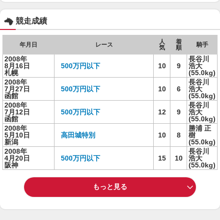
競走成績
人
着
年月日
レース
騎手
気
順
2008年
長谷川
8月16日
500万円以下
10
9
浩大
札幌
(55.0kg)
2008年
長谷川
7月27日
500万円以下
10
6
浩大
函館
(55.0kg)
2008年
長谷川
7月12日
500万円以下
12
9
浩大
函館
(55.0kg)
2008年
勝浦 正
5月10日
高田城特別
10
8
樹
新潟
(55.0kg)
2008年
長谷川
4月20日
500万円以下
15
10
浩大
阪神
(55.0kg)
もっと見る