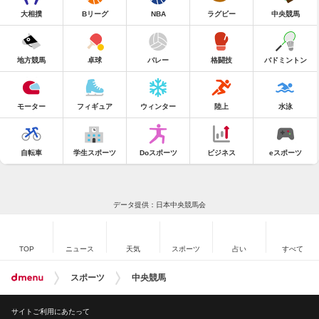
大相撲
Bリーグ
NBA
ラグビー
中央競馬
地方競馬
卓球
バレー
格闘技
バドミントン
モーター
フィギュア
ウィンター
陸上
水泳
自転車
学生スポーツ
Doスポーツ
ビジネス
eスポーツ
データ提供：日本中央競馬会
TOP
ニュース
天気
スポーツ
占い
すべて
スポーツ
中央競馬
サイトご利用にあたって