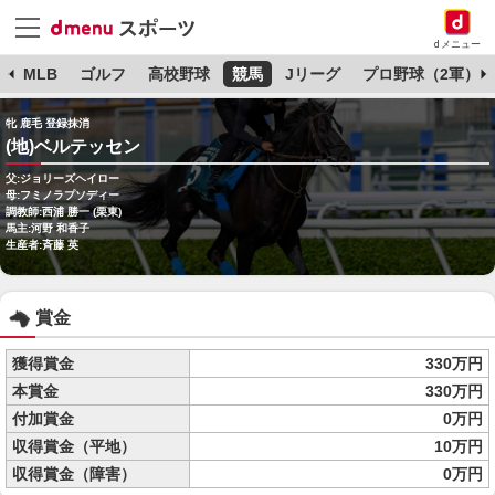
dメニュー
球
MLB
ゴルフ
高校野球
競馬
Jリーグ
プロ野球（2軍）
牝 鹿毛 登録抹消
(地)ベルテッセン
父:ジョリーズヘイロー
母:フミノラプソディー
調教師:西浦 勝一 (栗東)
馬主:河野 和香子
生産者:斉藤 英
賞金
獲得賞金
330万円
本賞金
330万円
付加賞金
0万円
収得賞金（平地）
10万円
収得賞金（障害）
0万円