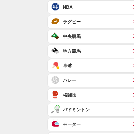
NBA
ラグビー
中央競馬
地方競馬
卓球
バレー
格闘技
バドミントン
モーター