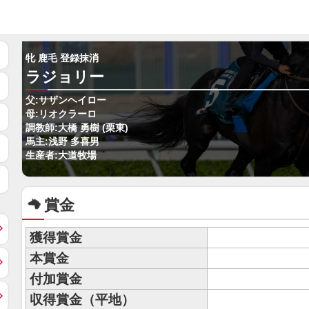
牝 鹿毛 登録抹消
ラジョリー
父:サザンヘイロー
母:リオクラーロ
調教師:大橋 勇樹 (栗東)
馬主:浅野 多喜男
生産者:大道牧場
賞金
獲得賞金
本賞金
付加賞金
収得賞金（平地）