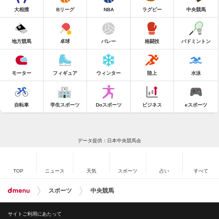
大相撲
Bリーグ
NBA
ラグビー
中央競馬
地方競馬
卓球
バレー
格闘技
バドミントン
モーター
フィギュア
ウィンター
陸上
水泳
自転車
学生スポーツ
Doスポーツ
ビジネス
eスポーツ
データ提供：日本中央競馬会
TOP
ニュース
天気
スポーツ
占い
すべて
スポーツ
中央競馬
サイトご利用にあたって