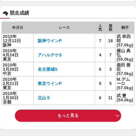
競走成績
人
着
年月日
レース
騎手
気
順
2010年
武 幸四
12月12日
阪神ウインP
7
16
郎
阪神
(57.0kg)
2010年
横山 典
4月24日
アハルテケS
4
7
弘
東京
(55.0kg)
2010年
柴田 善
3月28日
名古屋城S
6
3
臣
中京
(57.0kg)
2010年
M.デム
2月21日
東京ウインP
5
5
ーロ
東京
(57.0kg)
2010年
武 豊
1月30日
北山Ｓ
6
11
(54.0kg)
京都
もっと見る