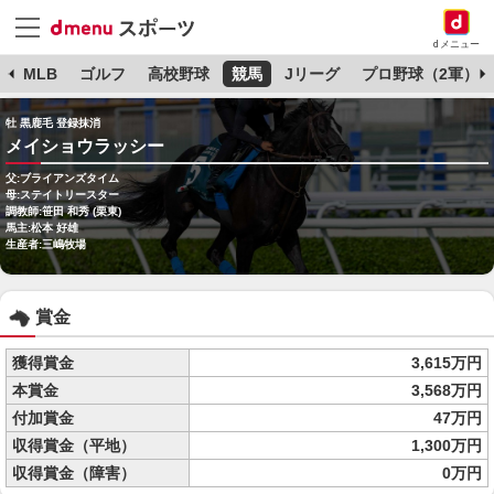
dメニュー
球
MLB
ゴルフ
高校野球
競馬
Jリーグ
プロ野球（2軍）
牡 黒鹿毛 登録抹消
メイショウラッシー
父:ブライアンズタイム
母:ステイトリースター
調教師:笹田 和秀 (栗東)
馬主:松本 好雄
生産者:三嶋牧場
賞金
獲得賞金
3,615万円
本賞金
3,568万円
付加賞金
47万円
収得賞金（平地）
1,300万円
収得賞金（障害）
0万円