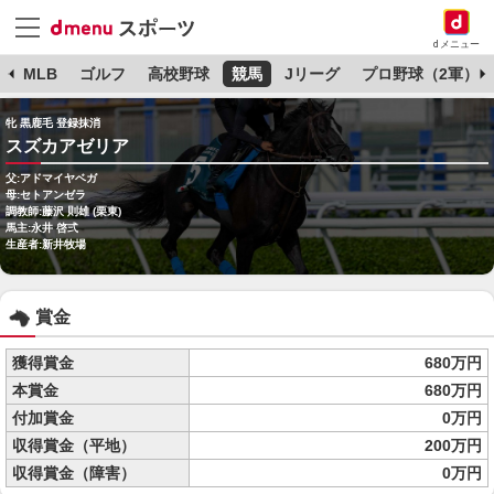
dメニュー
球
MLB
ゴルフ
高校野球
競馬
Jリーグ
プロ野球（2軍）
牝 黒鹿毛 登録抹消
スズカアゼリア
父:アドマイヤベガ
母:セトアンゼラ
調教師:藤沢 則雄 (栗東)
馬主:永井 啓弍
生産者:新井牧場
賞金
獲得賞金
680万円
本賞金
680万円
付加賞金
0万円
収得賞金（平地）
200万円
収得賞金（障害）
0万円