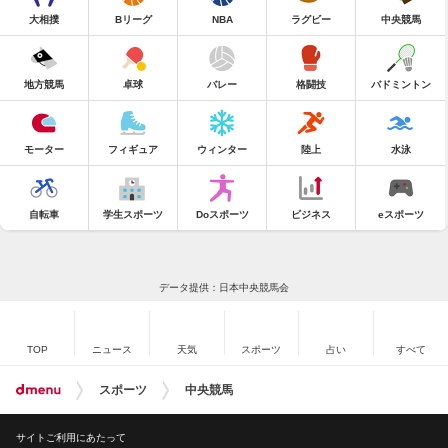
大相撲
Bリーグ
NBA
ラグビー
中央競馬
地方競馬
卓球
バレー
格闘技
バドミントン
モーター
フィギュア
ウィンター
陸上
水泳
自転車
学生スポーツ
Doスポーツ
ビジネス
eスポーツ
データ提供：日本中央競馬会
TOP
ニュース
天気
スポーツ
占い
すべて
スポーツ
中央競馬
サイトご利用にあたって