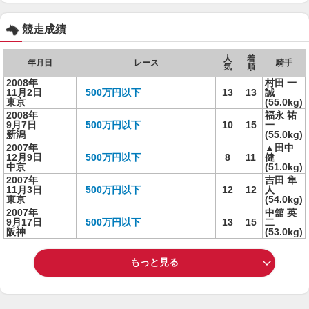
競走成績
人
着
年月日
レース
騎手
気
順
2008年
村田 一
11月2日
500万円以下
13
13
誠
東京
(55.0kg)
2008年
福永 祐
9月7日
500万円以下
10
15
一
新潟
(55.0kg)
2007年
▲田中
12月9日
500万円以下
8
11
健
中京
(51.0kg)
2007年
吉田 隼
11月3日
500万円以下
12
12
人
東京
(54.0kg)
2007年
中舘 英
9月17日
500万円以下
13
15
二
阪神
(53.0kg)
もっと見る