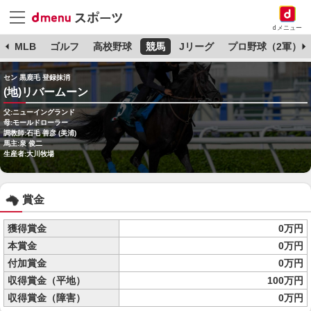
dメニュー
球
MLB
ゴルフ
高校野球
競馬
Jリーグ
プロ野球（2軍）
セン 黒鹿毛 登録抹消
(地)リバームーン
父:ニューイングランド
母:モールドローラー
調教師:石毛 善彦 (美浦)
馬主:泉 俊二
生産者:大川牧場
賞金
獲得賞金
0万円
本賞金
0万円
付加賞金
0万円
収得賞金（平地）
100万円
収得賞金（障害）
0万円