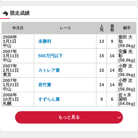
競走成績
人
着
年月日
レース
騎手
気
順
2008年
柴田 大
3月1日
未勝利
13
9
知
中山
(59.0kg)
2007年
安藤 光
3月11日
500万円以下
15
16
彰
中山
(56.0kg)
2007年
小野 次
2月11日
カトレア賞
15
14
郎
東京
(56.0kg)
2007年
小野 次
1月21日
若竹賞
14
14
郎
中山
(56.0kg)
2006年
佐々木
10月1日
すずらん賞
9
6
国明
札幌
(54.0kg)
もっと見る