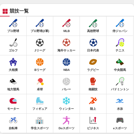
競技一覧
プロ野球
プロ野球(2軍)
MLB
高校野球
侍ジャパン
ゴルフ
Jリーグ
海外サッカー
日本代表
テニス
大相撲
Bリーグ
NBA
ラグビー
中央競馬
地方競馬
卓球
バレー
格闘技
バドミントン
モーター
フィギュア
ウィンター
陸上
水泳
自転車
学生スポーツ
Doスポーツ
ビジネス
eスポーツ