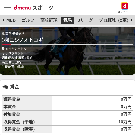
dメニュー
球
MLB
ゴルフ
高校野球
競馬
Jリーグ
プロ野球（2軍）
牡 栗毛 登録抹消
(地)ニシノオトコギ
父:タイキシャトル
母:デユプリシト
調教師:杉浦 宏昭 (美浦)
馬主:西山 茂行
生産者:西山牧場
賞金
獲得賞金
0万円
本賞金
0万円
付加賞金
0万円
収得賞金（平地）
10万円
収得賞金（障害）
0万円