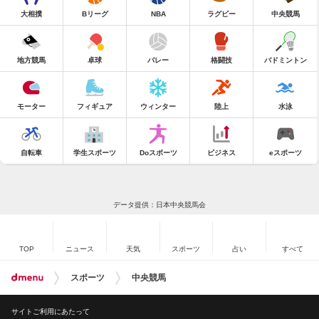
大相撲
Bリーグ
NBA
ラグビー
中央競馬
地方競馬
卓球
バレー
格闘技
バドミントン
モーター
フィギュア
ウィンター
陸上
水泳
自転車
学生スポーツ
Doスポーツ
ビジネス
eスポーツ
データ提供：日本中央競馬会
TOP
ニュース
天気
スポーツ
占い
すべて
スポーツ
中央競馬
サイトご利用にあたって