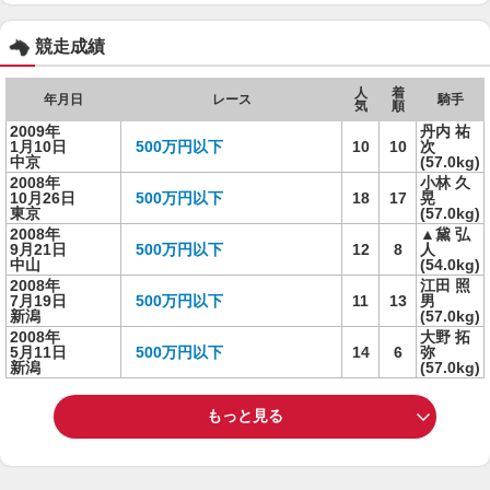
競走成績
人
着
年月日
レース
騎手
気
順
2009年
丹内 祐
1月10日
500万円以下
10
10
次
中京
(57.0kg)
2008年
小林 久
10月26日
500万円以下
18
17
晃
東京
(57.0kg)
2008年
▲黛 弘
9月21日
500万円以下
12
8
人
中山
(54.0kg)
2008年
江田 照
7月19日
500万円以下
11
13
男
新潟
(57.0kg)
2008年
大野 拓
5月11日
500万円以下
14
6
弥
新潟
(57.0kg)
もっと見る