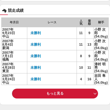
競走成績
人
着
年月日
レース
騎手
気
順
2007年
小野 次
9月23日
未勝利
11
9
郎
中山
(54.0kg)
2007年
小野 次
8月4日
未勝利
11
13
郎
新潟
(54.0kg)
2007年
小野 次
7月1日
未勝利
8
9
郎
福島
(54.0kg)
2007年
津村 明
4月28日
未勝利
10
11
秀
東京
(54.0kg)
2007年
吉田 隼
3月24日
未勝利
4
16
人
中山
(54.0kg)
もっと見る