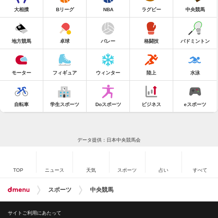
大相撲
Bリーグ
NBA
ラグビー
中央競馬
地方競馬
卓球
バレー
格闘技
バドミントン
モーター
フィギュア
ウィンター
陸上
水泳
自転車
学生スポーツ
Doスポーツ
ビジネス
eスポーツ
データ提供：日本中央競馬会
TOP
ニュース
天気
スポーツ
占い
すべて
スポーツ
中央競馬
サイトご利用にあたって