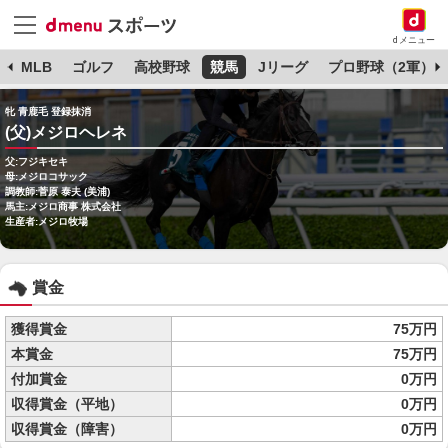
dメニュー
球
MLB
ゴルフ
高校野球
競馬
Jリーグ
プロ野球（2軍）
牝 青鹿毛 登録抹消
(父)メジロヘレネ
父:フジキセキ
母:メジロコサック
調教師:菅原 泰夫 (美浦)
馬主:メジロ商事 株式会社
生産者:メジロ牧場
賞金
獲得賞金
75万円
本賞金
75万円
付加賞金
0万円
収得賞金（平地）
0万円
収得賞金（障害）
0万円