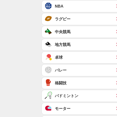
NBA
ラグビー
中央競馬
地方競馬
卓球
バレー
格闘技
バドミントン
モーター