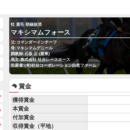
牡 鹿毛 登録抹消
マキシマムフォース
父:コマンダーインチーフ
母:マキシマムデニール
調教師:石坂 正 (栗東)
馬主:株式会社 社台レースホース
生産者:(有)社台コーポレーション白老ファーム
賞金
獲得賞金
本賞金
付加賞金
収得賞金（平地）