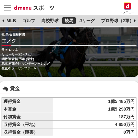
dメニュー
球
MLB
ゴルフ
高校野球
競馬
Jリーグ
プロ野球（2軍）
牡 栗毛 登録抹消
エノク
父:クロフネ
母:カーリーエンジェル
調教師:音無 秀孝 (栗東)
馬主:有限会社 サンデーレーシング
生産者:ノーザンファーム
賞金
獲得賞金
1億5,485万円
本賞金
1億5,298万円
付加賞金
187万円
収得賞金（平地）
4,650万円
収得賞金（障害）
0万円