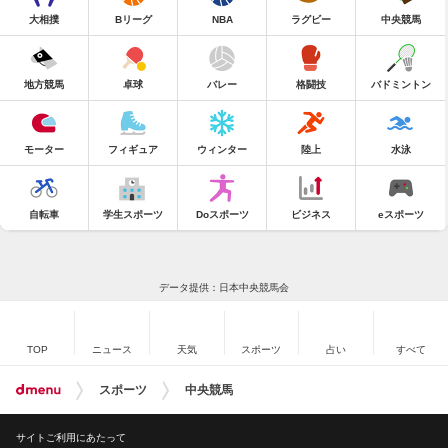
大相撲
Bリーグ
NBA
ラグビー
中央競馬
地方競馬
卓球
バレー
格闘技
バドミントン
モーター
フィギュア
ウィンター
陸上
水泳
自転車
学生スポーツ
Doスポーツ
ビジネス
eスポーツ
データ提供：日本中央競馬会
TOP
ニュース
天気
スポーツ
占い
すべて
スポーツ
中央競馬
サイトご利用にあたって