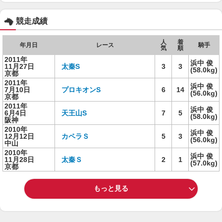
競走成績
人
着
年月日
レース
騎手
気
順
2011年
浜中 俊
11月27日
太秦S
3
3
(58.0kg)
京都
2011年
浜中 俊
7月10日
プロキオンS
6
14
(56.0kg)
京都
2011年
浜中 俊
6月4日
天王山S
7
5
(58.0kg)
阪神
2010年
浜中 俊
12月12日
カペラＳ
5
3
(56.0kg)
中山
2010年
浜中 俊
11月28日
太秦Ｓ
2
1
(57.0kg)
京都
もっと見る