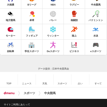
大相撲
Bリーグ
NBA
ラグビー
中央競馬
地方競馬
卓球
バレー
格闘技
バドミントン
モーター
フィギュア
ウィンター
陸上
水泳
自転車
学生スポーツ
Doスポーツ
ビジネス
eスポーツ
データ提供：日本中央競馬会
TOP
ニュース
天気
スポーツ
占い
すべて
スポーツ
中央競馬
サイトご利用にあたって