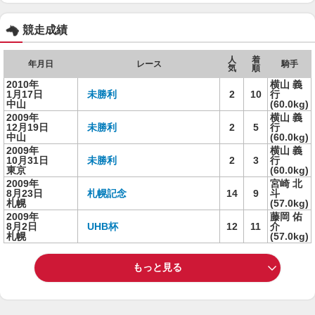
競走成績
人
着
年月日
レース
騎手
気
順
2010年
横山 義
1月17日
未勝利
2
10
行
中山
(60.0kg)
2009年
横山 義
12月19日
未勝利
2
5
行
中山
(60.0kg)
2009年
横山 義
10月31日
未勝利
2
3
行
東京
(60.0kg)
2009年
宮崎 北
8月23日
札幌記念
14
9
斗
札幌
(57.0kg)
2009年
藤岡 佑
8月2日
UHB杯
12
11
介
札幌
(57.0kg)
もっと見る