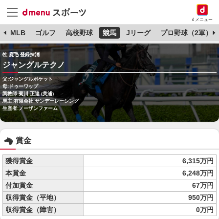
dメニュー
球
MLB
ゴルフ
高校野球
競馬
Jリーグ
プロ野球（2軍）
牡 鹿毛 登録抹消
ジャングルテクノ
父:ジャングルポケット
母:ドゥーワップ
調教師:菊川 正達 (美浦)
馬主:有限会社 サンデーレーシング
生産者:ノーザンファーム
賞金
獲得賞金
6,315万円
本賞金
6,248万円
付加賞金
67万円
収得賞金（平地）
950万円
収得賞金（障害）
0万円