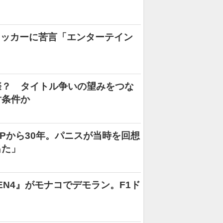
ェッカーに苦言「エンターテイン
」
際？ タイトル争いの望みをつな
対条件か
Pから30年。パニスが当時を回想
出た」
N4』がモナコでデモラン。F1ド