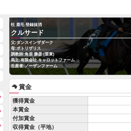
牡 鹿毛 登録抹消
クルサード
父:ダンスインザダーク
母:ポトリザリス
調教師:角居 勝彦 (栗東)
馬主:有限会社 キャロットファーム
生産者:ノーザンファーム
賞金
獲得賞金
本賞金
付加賞金
収得賞金（平地）