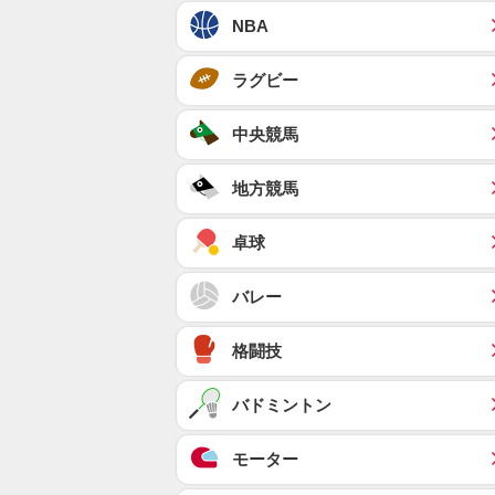
NBA
ラグビー
中央競馬
地方競馬
卓球
バレー
格闘技
バドミントン
モーター