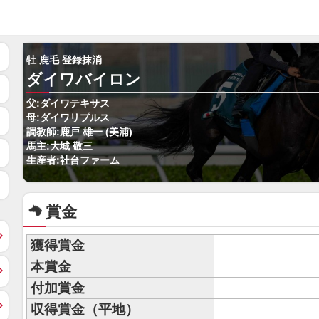
牡 鹿毛 登録抹消
ダイワバイロン
父:ダイワテキサス
母:ダイワリプルス
調教師:鹿戸 雄一 (美浦)
馬主:大城 敬三
生産者:社台ファーム
賞金
獲得賞金
本賞金
付加賞金
収得賞金（平地）