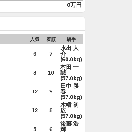
0万円
人気
着順
騎手
水出 大
6
7
介
(60.0kg)
村田 一
8
10
誠
(57.0kg)
田中 勝
12
9
春
(57.0kg)
木幡 初
12
8
広
(57.0kg)
後藤 浩
5
6
輝