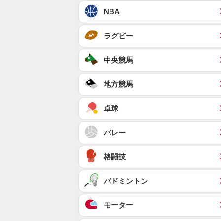
NBA
ラグビー
中央競馬
地方競馬
卓球
バレー
格闘技
バドミントン
モーター