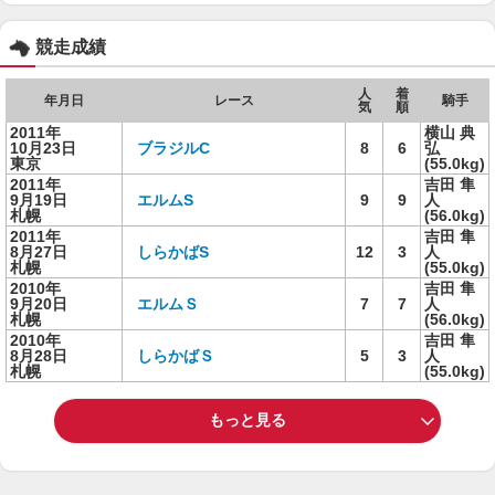
競走成績
人
着
年月日
レース
騎手
気
順
2011年
横山 典
10月23日
ブラジルC
8
6
弘
東京
(55.0kg)
2011年
吉田 隼
9月19日
エルムS
9
9
人
札幌
(56.0kg)
2011年
吉田 隼
8月27日
しらかばS
12
3
人
札幌
(55.0kg)
2010年
吉田 隼
9月20日
エルムＳ
7
7
人
札幌
(56.0kg)
2010年
吉田 隼
8月28日
しらかばＳ
5
3
人
札幌
(55.0kg)
もっと見る