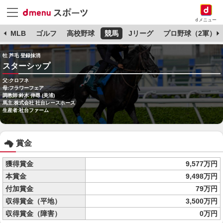
dメニュー
球
MLB
ゴルフ
高校野球
競馬
Jリーグ
プロ野球（2軍）
牡 芦毛 登録抹消
スターシップ
父:クロフネ
母:フラワーフェア
調教師:鈴木 伸尋 (美浦)
馬主:株式会社 社台レースホース
生産者:社台ファーム
賞金
獲得賞金
9,577万円
本賞金
9,498万円
付加賞金
79万円
収得賞金（平地）
3,500万円
収得賞金（障害）
0万円