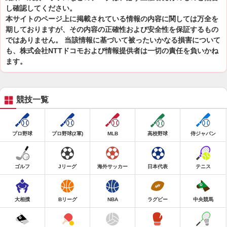
し確認してください。
本サイトのページ上に掲載されている情報の内容に関しては万全を
期しておりますが、その内容の正確性および安全性を保証するもの
ではありません。 当該情報に基づいて被ったいかなる損害について
も、株式会社NTTドコモおよび情報提供者は一切の責任を負いかね
ます。
競技一覧
プロ野球
プロ野球(2軍)
MLB
高校野球
侍ジャパン
ゴルフ
Jリーグ
海外サッカー
日本代表
テニス
大相撲
Bリーグ
NBA
ラグビー
中央競馬