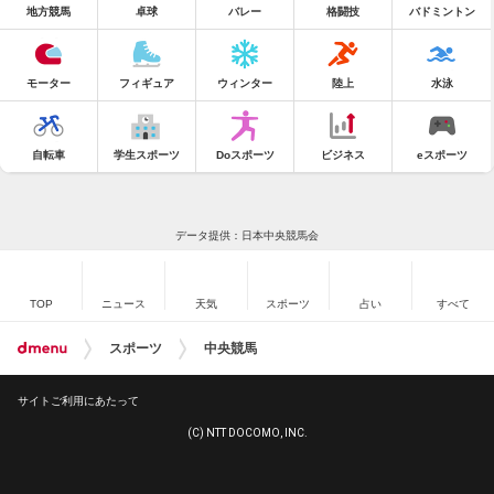
地方競馬
卓球
バレー
格闘技
バドミントン
モーター
フィギュア
ウィンター
陸上
水泳
自転車
学生スポーツ
Doスポーツ
ビジネス
eスポーツ
データ提供：日本中央競馬会
TOP
ニュース
天気
スポーツ
占い
すべて
スポーツ
中央競馬
サイトご利用にあたって
(C) NTT DOCOMO, INC.