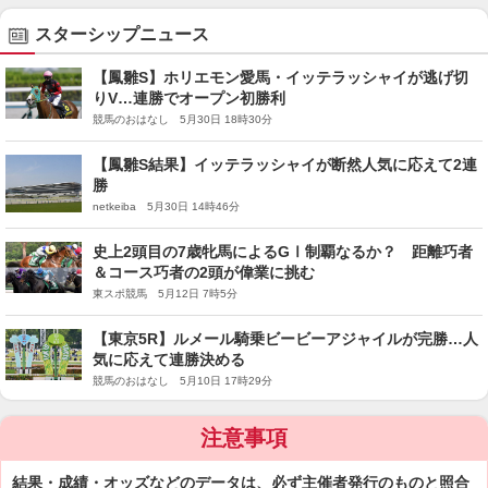
スターシップニュース
【鳳雛S】ホリエモン愛馬・イッテラッシャイが逃げ切
りV…連勝でオープン初勝利
競馬のおはなし 5月30日 18時30分
【鳳雛S結果】イッテラッシャイが断然人気に応えて2連
勝
netkeiba 5月30日 14時46分
史上2頭目の7歳牝馬によるGⅠ制覇なるか？ 距離巧者
＆コース巧者の2頭が偉業に挑む
東スポ競馬 5月12日 7時5分
【東京5R】ルメール騎乗ビービーアジャイルが完勝…人
気に応えて連勝決める
競馬のおはなし 5月10日 17時29分
注意事項
結果・成績・オッズなどのデータは、必ず主催者発行のものと照合