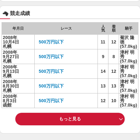
競走成績
人
着
年月日
レース
騎手
気
順
2008年
菊沢 隆
10月4日
500万円以下
11
12
徳
札幌
(57.0kg)
2008年
津村 明
9月27日
500万円以下
9
8
秀
札幌
(57.0kg)
2008年
津村 明
9月13日
500万円以下
14
12
秀
札幌
(57.0kg)
2008年
津村 明
8月30日
500万円以下
13
13
秀
札幌
(57.0kg)
2008年
津村 明
8月3日
500万円以下
12
10
秀
函館
(57.0kg)
もっと見る