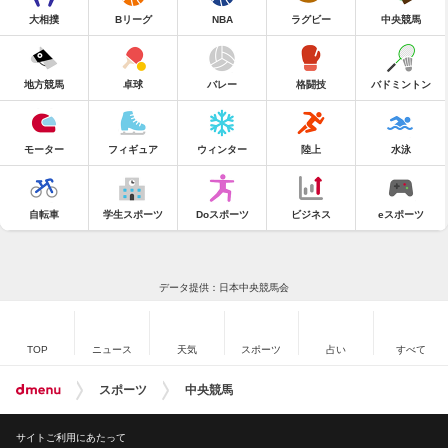
大相撲
Bリーグ
NBA
ラグビー
中央競馬
地方競馬
卓球
バレー
格闘技
バドミントン
モーター
フィギュア
ウィンター
陸上
水泳
自転車
学生スポーツ
Doスポーツ
ビジネス
eスポーツ
データ提供：日本中央競馬会
TOP
ニュース
天気
スポーツ
占い
すべて
スポーツ
中央競馬
サイトご利用にあたって