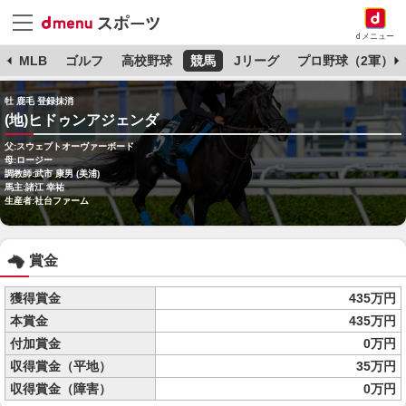
dメニュー
球
MLB
ゴルフ
高校野球
競馬
Jリーグ
プロ野球（2軍）
牡 鹿毛 登録抹消
(地)ヒドゥンアジェンダ
父:スウェプトオーヴァーボード
母:ロージー
調教師:武市 康男 (美浦)
馬主:諸江 幸祐
生産者:社台ファーム
賞金
獲得賞金
435万円
本賞金
435万円
付加賞金
0万円
収得賞金（平地）
35万円
収得賞金（障害）
0万円