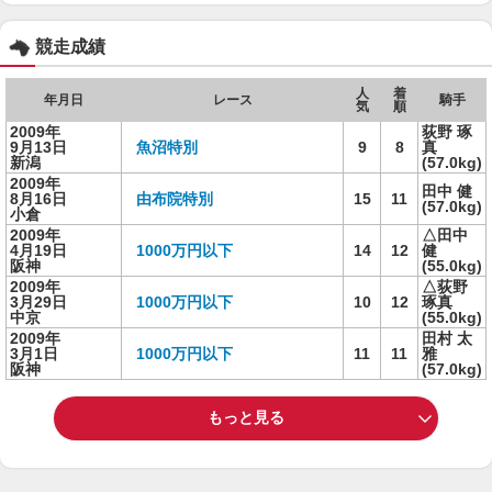
競走成績
人
着
年月日
レース
騎手
気
順
2009年
荻野 琢
9月13日
魚沼特別
9
8
真
新潟
(57.0kg)
2009年
田中 健
8月16日
由布院特別
15
11
(57.0kg)
小倉
2009年
△田中
4月19日
1000万円以下
14
12
健
阪神
(55.0kg)
2009年
△荻野
3月29日
1000万円以下
10
12
琢真
中京
(55.0kg)
2009年
田村 太
3月1日
1000万円以下
11
11
雅
阪神
(57.0kg)
もっと見る