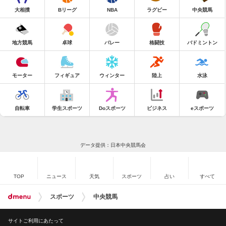
大相撲
Bリーグ
NBA
ラグビー
中央競馬
地方競馬
卓球
バレー
格闘技
バドミントン
モーター
フィギュア
ウィンター
陸上
水泳
自転車
学生スポーツ
Doスポーツ
ビジネス
eスポーツ
データ提供：日本中央競馬会
TOP
ニュース
天気
スポーツ
占い
すべて
スポーツ
中央競馬
サイトご利用にあたって