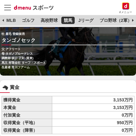
dメニュー
球
MLB
ゴルフ
高校野球
競馬
Jリーグ
プロ野球（2軍）
牡 鹿毛 登録抹消
タンゴノセック
父:アフリート
母:タガノブルードレス
調教師:坂口 正則 (栗東)
馬主:有限会社 ターフ・スポート
生産者:市川フアーム
賞金
獲得賞金
3,153万円
本賞金
3,153万円
付加賞金
0万円
収得賞金（平地）
950万円
収得賞金（障害）
0万円