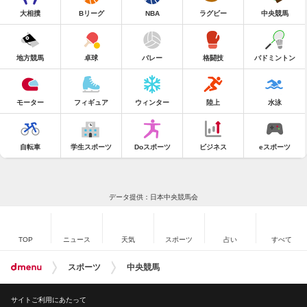
大相撲
Bリーグ
NBA
ラグビー
中央競馬
地方競馬
卓球
バレー
格闘技
バドミントン
モーター
フィギュア
ウィンター
陸上
水泳
自転車
学生スポーツ
Doスポーツ
ビジネス
eスポーツ
データ提供：日本中央競馬会
TOP
ニュース
天気
スポーツ
占い
すべて
スポーツ
中央競馬
サイトご利用にあたって