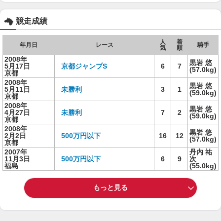
競走成績
人
着
年月日
レース
騎手
気
順
2008年
黒岩 悠
5月17日
京都ジャンプS
6
7
(57.0kg)
京都
2008年
黒岩 悠
5月11日
未勝利
3
1
(59.0kg)
京都
2008年
黒岩 悠
4月27日
未勝利
7
2
(59.0kg)
京都
2008年
黒岩 悠
2月2日
500万円以下
16
12
(57.0kg)
京都
2007年
丹内 祐
11月3日
500万円以下
6
9
次
福島
(55.0kg)
もっと見る