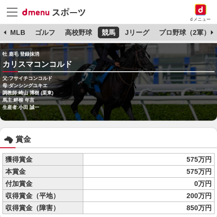
dメニュー
球
MLB
ゴルフ
高校野球
競馬
Jリーグ
プロ野球（2軍）
牡 鹿毛 登録抹消
カリスマコンコルド
父:フサイチコンコルド
母:ダンシングユキエ
調教師:崎山 博樹 (栗東)
馬主:畔柳 年言
生産者:小田 誠一
賞金
獲得賞金
575万円
本賞金
575万円
付加賞金
0万円
収得賞金（平地）
200万円
収得賞金（障害）
850万円