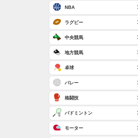
NBA
ラグビー
中央競馬
地方競馬
卓球
バレー
格闘技
バドミントン
モーター