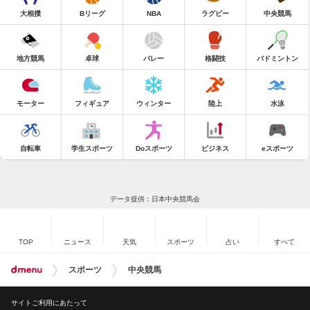
大相撲
Bリーグ
NBA
ラグビー
中央競馬
地方競馬
卓球
バレー
格闘技
バドミントン
モーター
フィギュア
ウィンター
陸上
水泳
自転車
学生スポーツ
Doスポーツ
ビジネス
eスポーツ
データ提供：日本中央競馬会
TOP
ニュース
天気
スポーツ
占い
すべて
スポーツ
中央競馬
サイトご利用にあたって