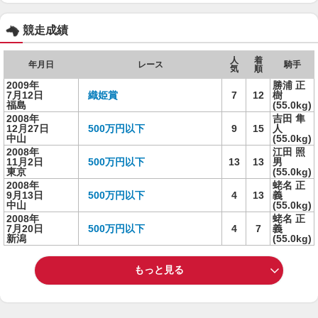
競走成績
人
着
年月日
レース
騎手
気
順
2009年
勝浦 正
7月12日
織姫賞
7
12
樹
福島
(55.0kg)
2008年
吉田 隼
12月27日
500万円以下
9
15
人
中山
(55.0kg)
2008年
江田 照
11月2日
500万円以下
13
13
男
東京
(55.0kg)
2008年
蛯名 正
9月13日
500万円以下
4
13
義
中山
(55.0kg)
2008年
蛯名 正
7月20日
500万円以下
4
7
義
新潟
(55.0kg)
もっと見る