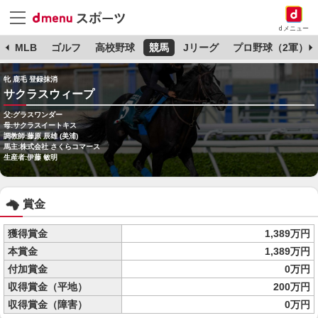
dメニュー
球
MLB
ゴルフ
高校野球
競馬
Jリーグ
プロ野球（2軍）
牝 鹿毛 登録抹消
サクラスウィープ
父:グラスワンダー
母:サクラスイートキス
調教師:藤原 辰雄 (美浦)
馬主:株式会社 さくらコマース
生産者:伊藤 敏明
賞金
獲得賞金
1,389万円
本賞金
1,389万円
付加賞金
0万円
収得賞金（平地）
200万円
収得賞金（障害）
0万円