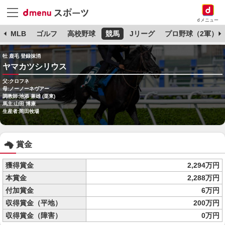
dメニュー
球
MLB
ゴルフ
高校野球
競馬
Jリーグ
プロ野球（2軍）
牡 鹿毛 登録抹消
ヤマカツシリウス
父:クロフネ
母:ノーノーネヴアー
調教師:池添 兼雄 (栗東)
馬主:山田 博康
生産者:岡田牧場
賞金
獲得賞金
2,294万円
本賞金
2,288万円
付加賞金
6万円
収得賞金（平地）
200万円
収得賞金（障害）
0万円