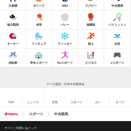
大相撲
Bリーグ
NBA
ラグビー
中央競馬
地方競馬
卓球
バレー
格闘技
バドミントン
モーター
フィギュア
ウィンター
陸上
水泳
自転車
学生スポーツ
Doスポーツ
ビジネス
eスポーツ
データ提供：日本中央競馬会
TOP
ニュース
天気
スポーツ
占い
すべて
スポーツ
中央競馬
サイトご利用にあたって