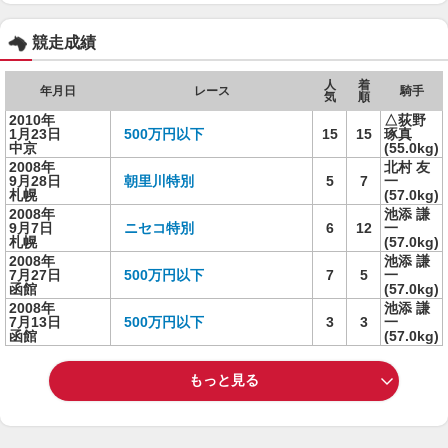
競走成績
人
着
年月日
レース
騎手
気
順
2010年
△荻野
1月23日
500万円以下
15
15
琢真
中京
(55.0kg)
2008年
北村 友
9月28日
朝里川特別
5
7
一
札幌
(57.0kg)
2008年
池添 謙
9月7日
ニセコ特別
6
12
一
札幌
(57.0kg)
2008年
池添 謙
7月27日
500万円以下
7
5
一
函館
(57.0kg)
2008年
池添 謙
7月13日
500万円以下
3
3
一
函館
(57.0kg)
もっと見る