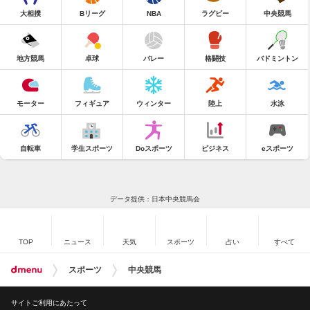
大相撲
Bリーグ
NBA
ラグビー
中央競馬
地方競馬
卓球
バレー
格闘技
バドミントン
モーター
フィギュア
ウィンター
陸上
水泳
自転車
学生スポーツ
Doスポーツ
ビジネス
eスポーツ
データ提供：日本中央競馬会
TOP
ニュース
天気
スポーツ
占い
すべて
スポーツ
中央競馬
サイトご利用にあたって