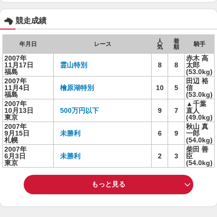
競走成績
人
着
年月日
レース
騎手
気
順
2007年
赤木 高
11月17日
霊山特別
8
8
太郎
福島
(53.0kg)
2007年
田辺 裕
11月4日
檜原湖特別
10
5
信
福島
(53.0kg)
2007年
▲千葉
10月13日
500万円以下
9
7
直人
東京
(49.0kg)
2007年
秋山 真
9月15日
未勝利
6
9
一郎
札幌
(54.0kg)
2007年
柴田 善
6月3日
未勝利
2
3
臣
東京
(54.0kg)
もっと見る