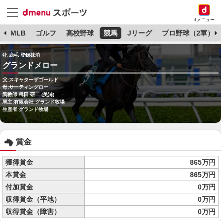
dメニュー
球
MLB
ゴルフ
高校野球
競馬
Jリーグ
プロ野球（2軍）
牝 鹿毛 登録抹消
グランドメロー
父:スキャターザゴールド
母:サーティングロー
調教師:稗田 研二 (美浦)
馬主:有限会社 グランド牧場
生産者:グランド牧場
賞金
獲得賞金
865万円
本賞金
865万円
付加賞金
0万円
収得賞金（平地）
0万円
収得賞金（障害）
0万円