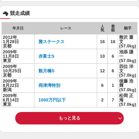
競走成績
人
着
年月日
レース
騎手
気
順
2012年
熊沢 重
1月28日
雅ステークス
16
16
文
京都
(57.0kg)
2009年
池添 謙
11月8日
赤富士S
10
6
一
東京
(57.0kg)
2009年
四位 洋
10月25日
観月橋S
12
6
文
京都
(57.0kg)
2009年
後藤 浩
8月22日
両津湾特別
6
1
輝
新潟
(57.0kg)
2009年
松岡 正
6月14日
1000万円以下
2
7
海
東京
(57.0kg)
もっと見る