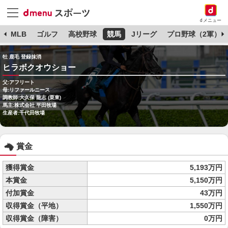
dメニュー
球
MLB
ゴルフ
高校野球
競馬
Jリーグ
プロ野球（2軍）
牡 鹿毛 登録抹消
ヒラボクオウショー
父:アフリート
母:リファールニース
調教師:大久保 龍志 (栗東)
馬主:株式会社 平田牧場
生産者:千代田牧場
賞金
獲得賞金
5,193万円
本賞金
5,150万円
付加賞金
43万円
収得賞金（平地）
1,550万円
収得賞金（障害）
0万円