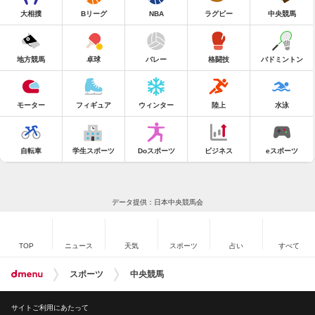
大相撲
Bリーグ
NBA
ラグビー
中央競馬
地方競馬
卓球
バレー
格闘技
バドミントン
モーター
フィギュア
ウィンター
陸上
水泳
自転車
学生スポーツ
Doスポーツ
ビジネス
eスポーツ
データ提供：日本中央競馬会
TOP
ニュース
天気
スポーツ
占い
すべて
スポーツ
中央競馬
サイトご利用にあたって