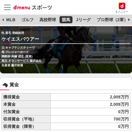
dメニュー
球
MLB
ゴルフ
高校野球
競馬
Jリーグ
プロ野球（2軍）
牝 栗毛 登録抹消
ケイエスバウアー
父:キャプテンスティーヴ
母:プレジャーホーク
調教師:高橋 成忠 (栗東)
馬主:キヨシサービス 株式会社
生産者:藤沢牧場
賞金
獲得賞金
2,009万円
本賞金
2,009万円
付加賞金
0万円
収得賞金（平地）
700万円
収得賞金（障害）
0万円