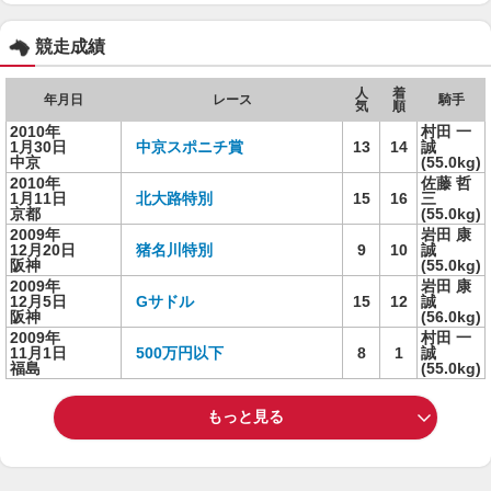
競走成績
人
着
年月日
レース
騎手
気
順
2010年
村田 一
1月30日
中京スポニチ賞
13
14
誠
中京
(55.0kg)
2010年
佐藤 哲
1月11日
北大路特別
15
16
三
京都
(55.0kg)
2009年
岩田 康
12月20日
猪名川特別
9
10
誠
阪神
(55.0kg)
2009年
岩田 康
12月5日
Gサドル
15
12
誠
阪神
(56.0kg)
2009年
村田 一
11月1日
500万円以下
8
1
誠
福島
(55.0kg)
もっと見る