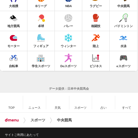
大相撲
Bリーグ
NBA
ラグビー
中央競馬
地方競馬
卓球
バレー
格闘技
バドミントン
モーター
フィギュア
ウィンター
陸上
水泳
自転車
学生スポーツ
Doスポーツ
ビジネス
eスポーツ
データ提供：日本中央競馬会
TOP
ニュース
天気
スポーツ
占い
すべて
スポーツ
中央競馬
サイトご利用にあたって