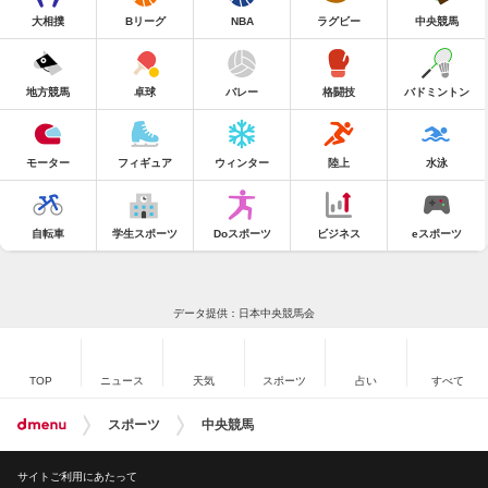
大相撲
Bリーグ
NBA
ラグビー
中央競馬
地方競馬
卓球
バレー
格闘技
バドミントン
モーター
フィギュア
ウィンター
陸上
水泳
自転車
学生スポーツ
Doスポーツ
ビジネス
eスポーツ
データ提供：日本中央競馬会
TOP
ニュース
天気
スポーツ
占い
すべて
スポーツ
中央競馬
サイトご利用にあたって