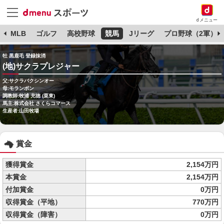
dメニュー
球
MLB
ゴルフ
高校野球
競馬
Jリーグ
プロ野球（2軍）
牡 黒鹿毛 登録抹消
(地)サクラプレジャー
父:サクラバクシンオー
母:モランボン
調教師:牧浦 充徳 (栗東)
馬主:株式会社 さくらコマース
生産者:山田牧場
賞金
獲得賞金
2,154万円
本賞金
2,154万円
付加賞金
0万円
収得賞金（平地）
770万円
収得賞金（障害）
0万円