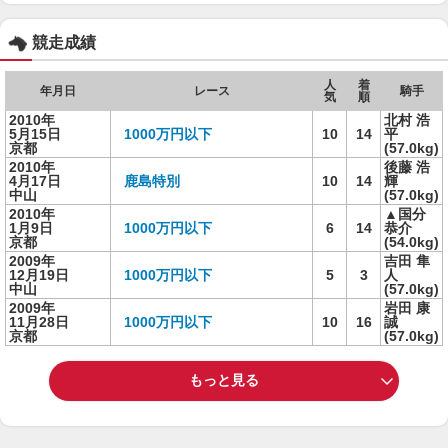
競走成績
人
着
年月日
レース
騎手
気
順
2010年
北村 浩
5月15日
1000万円以下
10
14
平
京都
(57.0kg)
2010年
後藤 浩
4月17日
鹿島特別
10
14
輝
中山
(57.0kg)
2010年
▲国分
1月9日
1000万円以下
6
14
恭介
京都
(54.0kg)
2009年
吉田 隼
12月19日
1000万円以下
5
3
人
中山
(57.0kg)
2009年
岩田 康
11月28日
1000万円以下
10
16
誠
京都
(57.0kg)
もっと見る