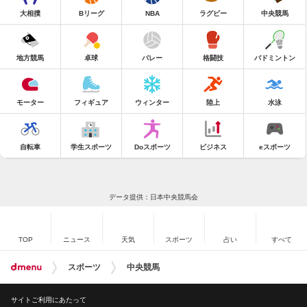
大相撲
Bリーグ
NBA
ラグビー
中央競馬
地方競馬
卓球
バレー
格闘技
バドミントン
モーター
フィギュア
ウィンター
陸上
水泳
自転車
学生スポーツ
Doスポーツ
ビジネス
eスポーツ
データ提供：日本中央競馬会
TOP
ニュース
天気
スポーツ
占い
すべて
スポーツ
中央競馬
サイトご利用にあたって