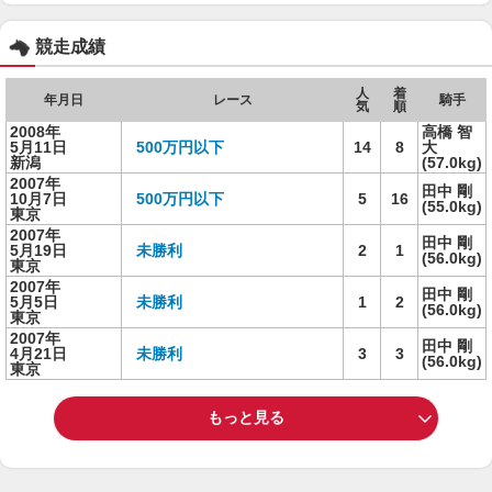
競走成績
人
着
年月日
レース
騎手
気
順
2008年
高橋 智
5月11日
500万円以下
14
8
大
新潟
(57.0kg)
2007年
田中 剛
10月7日
500万円以下
5
16
(55.0kg)
東京
2007年
田中 剛
5月19日
未勝利
2
1
(56.0kg)
東京
2007年
田中 剛
5月5日
未勝利
1
2
(56.0kg)
東京
2007年
田中 剛
4月21日
未勝利
3
3
(56.0kg)
東京
もっと見る