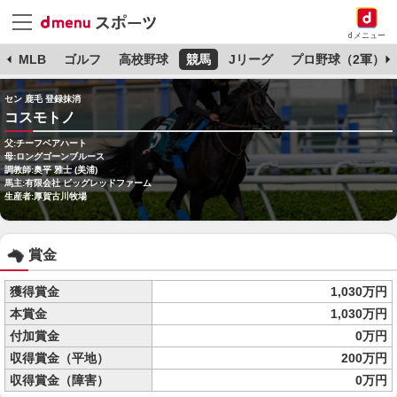
dメニュー
球
MLB
ゴルフ
高校野球
競馬
Jリーグ
プロ野球（2軍）
セン 鹿毛 登録抹消
コスモトノ
父:チーフベアハート
母:ロングゴーンブルース
調教師:奥平 雅士 (美浦)
馬主:有限会社 ビッグレッドファーム
生産者:厚賀古川牧場
賞金
獲得賞金
1,030万円
本賞金
1,030万円
付加賞金
0万円
収得賞金（平地）
200万円
収得賞金（障害）
0万円