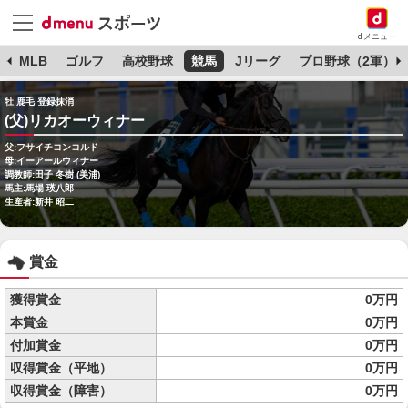
dメニュー
球
MLB
ゴルフ
高校野球
競馬
Jリーグ
プロ野球（2軍）
牡 鹿毛 登録抹消
(父)リカオーウィナー
父:フサイチコンコルド
母:イーアールウィナー
調教師:田子 冬樹 (美浦)
馬主:馬場 瑛八郎
生産者:新井 昭二
賞金
獲得賞金
0万円
本賞金
0万円
付加賞金
0万円
収得賞金（平地）
0万円
収得賞金（障害）
0万円