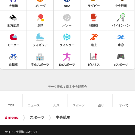
大相撲
Bリーグ
NBA
ラグビー
中央競馬
地方競馬
卓球
バレー
格闘技
バドミントン
モーター
フィギュア
ウィンター
陸上
水泳
自転車
学生スポーツ
Doスポーツ
ビジネス
eスポーツ
データ提供：日本中央競馬会
TOP
ニュース
天気
スポーツ
占い
すべて
スポーツ
中央競馬
サイトご利用にあたって