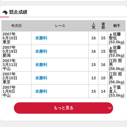
競走成績
人
着
年月日
レース
騎手
気
順
2007年
▲佐藤
6月10日
未勝利
16
15
聖也
東京
(53.0kg)
2007年
▲佐藤
5月19日
未勝利
16
15
聖也
新潟
(53.0kg)
2007年
江田 照
3月11日
未勝利
15
16
男
中山
(56.0kg)
2007年
江田 照
2月10日
未勝利
13
10
男
東京
(56.0kg)
2007年
▲千葉
1月8日
未勝利
15
14
直人
中山
(53.0kg)
もっと見る