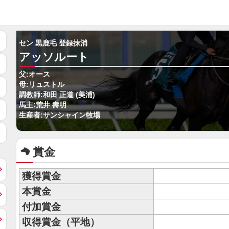
セン 黒鹿毛 登録抹消
アッソルート
父:オース
母:リュストル
調教師:和田 正道 (美浦)
馬主:荒井 壽明
生産者:サンシャイン牧場
賞金
獲得賞金
本賞金
付加賞金
収得賞金（平地）