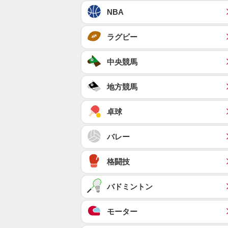
NBA
ラグビー
中央競馬
地方競馬
卓球
バレー
格闘技
バドミントン
モーター