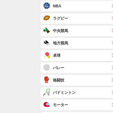
NBA
ラグビー
中央競馬
地方競馬
卓球
バレー
格闘技
バドミントン
モーター