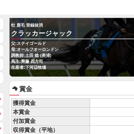
牡 鹿毛 登録抹消
クラッカージャック
父:ステイゴールド
母:オールフオーロンドン
調教師:土田 稔 (美浦)
馬主:齊藤 四方司
生産者:下河辺牧場
賞金
獲得賞金
本賞金
付加賞金
収得賞金（平地）