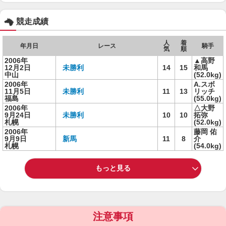
競走成績
人
着
年月日
レース
騎手
気
順
2006年
▲高野
12月2日
未勝利
14
15
和馬
中山
(52.0kg)
2006年
A.スボ
11月5日
未勝利
11
13
リッチ
福島
(55.0kg)
2006年
△大野
9月24日
未勝利
10
10
拓弥
札幌
(52.0kg)
2006年
藤岡 佑
9月9日
新馬
11
8
介
札幌
(54.0kg)
もっと見る
注意事項