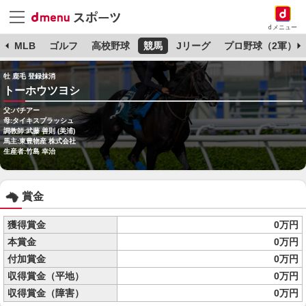
dメニュー
球
MLB
ゴルフ
高校野球
競馬
Jリーグ
プロ野球（2軍）
牡 鹿毛 登録抹消
トーホウツヨシ
父:バチアー
母:タイキスプラッシュ
調教師:武藤 善則 (美浦)
馬主:東豊物産 株式会社
生産者:竹島 幸治
賞金
獲得賞金
0万円
本賞金
0万円
付加賞金
0万円
収得賞金（平地）
0万円
収得賞金（障害）
0万円