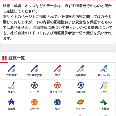
結果・成績・オッズなどのデータは、必ず主催者発行のものと照合
し確認してください。
本サイトのページ上に掲載されている情報の内容に関しては万全を
期しておりますが、その内容の正確性および安全性を保証するもの
ではありません。 当該情報に基づいて被ったいかなる損害について
も、株式会社NTTドコモおよび情報提供者は一切の責任を負いかね
ます。
競技一覧
プロ野球
プロ野球(2軍)
MLB
高校野球
侍ジャパン
ゴルフ
Jリーグ
海外サッカー
日本代表
テニス
大相撲
Bリーグ
NBA
ラグビー
中央競馬