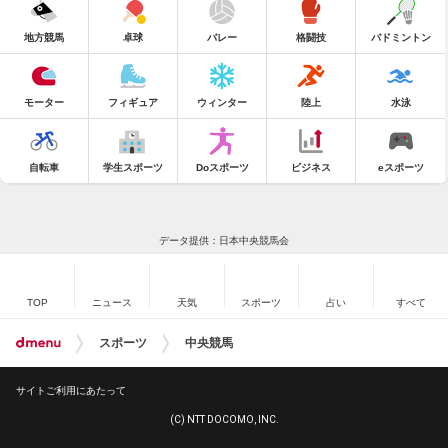
地方競馬
卓球
バレー
格闘技
バドミントン
モーター
フィギュア
ウィンター
陸上
水泳
自転車
学生スポーツ
Doスポーツ
ビジネス
eスポーツ
データ提供：日本中央競馬会
TOP
ニュース
天気
スポーツ
占い
すべて
スポーツ
中央競馬
サイトご利用にあたって
(C) NTT DOCOMO, INC.