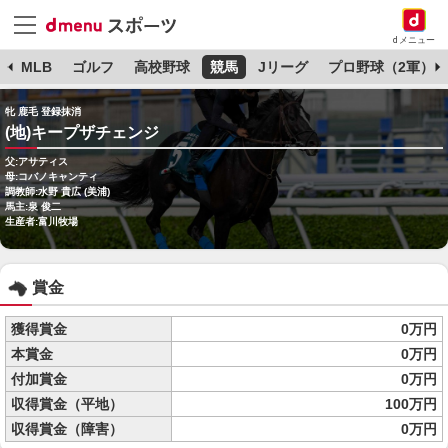
dメニュー
球
MLB
ゴルフ
高校野球
競馬
Jリーグ
プロ野球（2軍）
牝 鹿毛 登録抹消
(地)キープザチェンジ
父:アサティス
母:コバノキャンティ
調教師:水野 貴広 (美浦)
馬主:泉 俊二
生産者:富川牧場
賞金
獲得賞金
0万円
本賞金
0万円
付加賞金
0万円
収得賞金（平地）
100万円
収得賞金（障害）
0万円