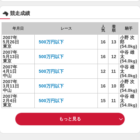
競走成績
人
着
年月日
レース
騎手
気
順
2007年
小野 次
5月26日
500万円以下
16
13
郎
東京
(54.0kg)
2007年
中谷 雄
5月13日
500万円以下
16
12
太
東京
(54.0kg)
2007年
中谷 雄
4月1日
500万円以下
12
11
太
中山
(54.0kg)
2007年
小野 次
3月11日
500万円以下
16
10
郎
中山
(54.0kg)
2007年
中谷 雄
2月4日
500万円以下
15
11
太
東京
(54.0kg)
もっと見る