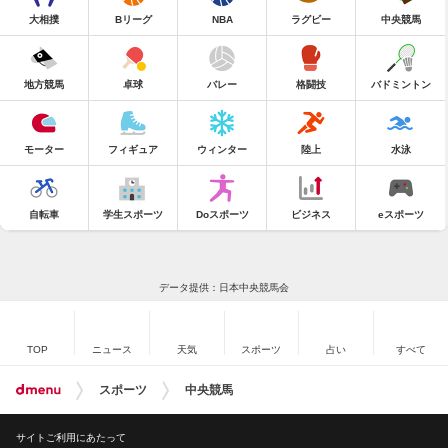
大相撲
Bリーグ
NBA
ラグビー
中央競馬
地方競馬
卓球
バレー
格闘技
バドミントン
モーター
フィギュア
ウィンター
陸上
水泳
自転車
学生スポーツ
Doスポーツ
ビジネス
eスポーツ
データ提供：日本中央競馬会
TOP
ニュース
天気
スポーツ
占い
すべて
スポーツ
中央競馬
サイトご利用にあたって