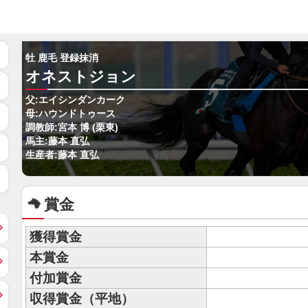
牡 鹿毛 登録抹消
オネストジョン
父:エイシンダンカーク
母:ハウンドトゥース
調教師:宮本 博 (栗東)
馬主:藤本 直弘
生産者:藤本 直弘
賞金
獲得賞金
本賞金
付加賞金
収得賞金（平地）