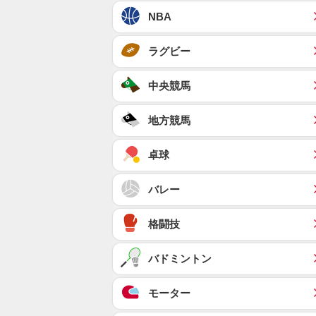
NBA
ラグビー
中央競馬
地方競馬
卓球
バレー
格闘技
バドミントン
モーター