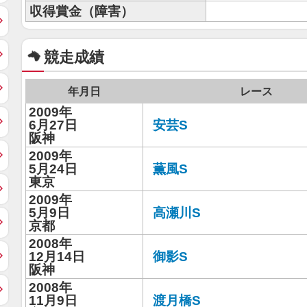
収得賞金（障害）
競走成績
年月日
レース
2009年
6月27日
安芸S
阪神
2009年
5月24日
薫風S
東京
2009年
5月9日
高瀬川S
京都
2008年
12月14日
御影S
阪神
2008年
11月9日
渡月橋S